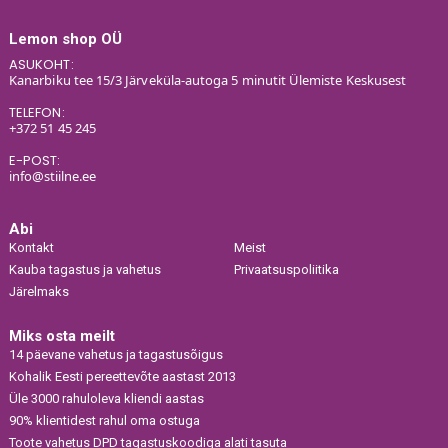
Lemon shop OÜ
ASUKOHT:
Kanarbiku tee 15/3 Järveküla-autoga 5 minutit Ülemiste Keskusest
TELEFON:
+372 51 45 245
E-POST:
info@stiilne.ee
Abi
Kontakt
Meist
Kauba tagastus ja vahetus
Privaatsuspoliitika
Järelmaks
Miks osta meilt
14 päevane vahetus ja tagastusõigus
Kohalik Eesti pereettevõte aastast 2013
Üle 3000 rahuloleva kliendi aastas
90% klientidest rahul oma ostuga
Toote vahetus DPD tagastuskoodiga alati tasuta