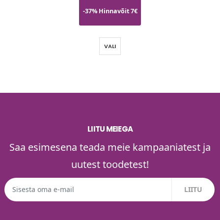
-37% Hinnavõit 7€
VALI
LIITU MEIEGA
Saa esimesena teada meie kampaaniatest ja
uutest toodetest!