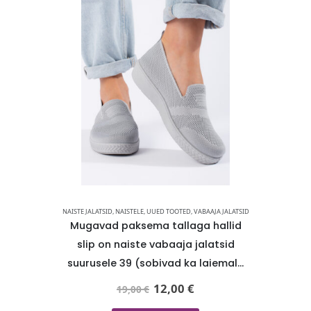
KOTID
,
NAISTELE
NAISTE JALATSID
,
NAISTELE
,
UUED TOOTED
,
VABAAJA JALATSID
NAIST
ahast
Mugavad paksema tallaga hallid
TAMARIS
äekott-
slip on naiste vabaaja jalatsid
lamba
suurusele 39 (sobivad ka laiemale
naiste
jalale) -KOHE LAOS
12,00
€
19,00
€