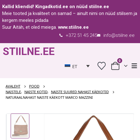
Kallid kliendid!
Kingadkotid.ee
on nüüd
stiilne.ee
Meie tooted ja kvaliteet on samad – ainult nimi on nüüd stiilsem ja
kergem meeles pidada
Suur Aitäh, et oled meiega.
www.stiilne.ee
+372 51 45 245
info@stiilne.ee
STIILNE.EE
0
ET
AVALEHT
POOD
NAISTELE
,
NAISTE KOTID
,
NAISTE SUURED NAHAST KÄEKOTID
NATURAALNAHAST NAISTE KÄEKOTT MARCO MAZZINI