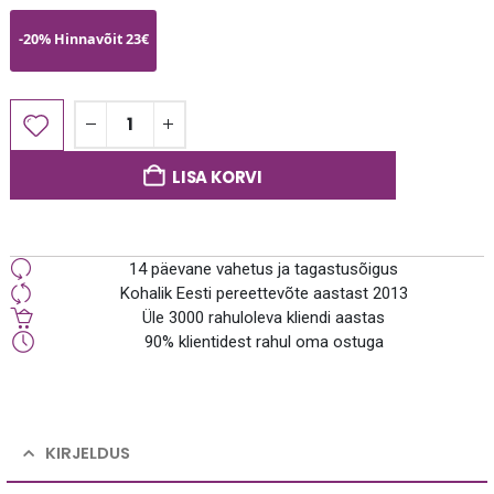
-20% Hinnavõit 23€
LISA KORVI
14 päevane vahetus ja tagastusõigus
Kohalik Eesti pereettevõte aastast 2013
Üle 3000 rahuloleva kliendi aastas
90% klientidest rahul oma ostuga
KIRJELDUS