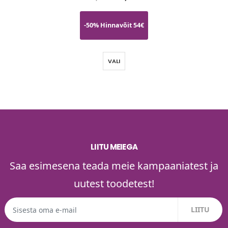
-50% Hinnavõit 54€
VALI
LIITU MEIEGA
Saa esimesena teada meie kampaaniatest ja
uutest toodetest!