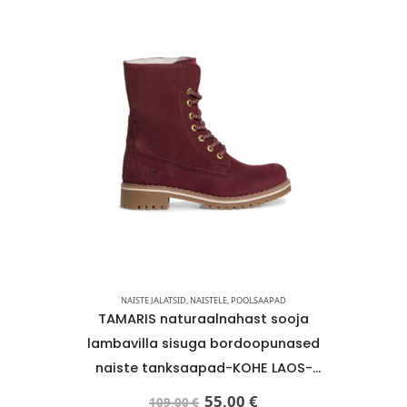
AAPAD
NAISTE JALATSID
,
NAISTELE
,
POOLSAAPAD
NAIST
 lukuga
TAMARIS naturaalnahast sooja
Tamaris
saapad-
lambavilla sisuga bordoopunased
lambavi
IND
naiste tanksaapad-KOHE LAOS-
naiste
SUPER HIND
55,00
€
109,00
€