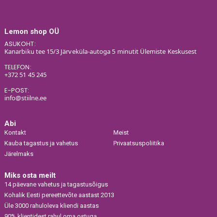
Lemon shop OÜ
ASUKOHT:
Kanarbiku tee 15/3 Järveküla-autoga 5 minutit Ülemiste Keskusest
TELEFON:
+372 51 45 245
E-POST:
info@stiilne.ee
Abi
Kontakt
Meist
Kauba tagastus ja vahetus
Privaatsuspoliitika
Järelmaks
Miks osta meilt
14 päevane vahetus ja tagastusõigus
Kohalik Eesti pereettevõte aastast 2013
Üle 3000 rahuloleva kliendi aastas
90% klientidest rahul oma ostuga