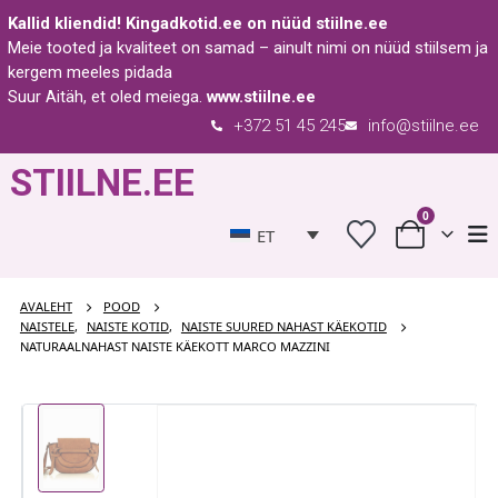
Kallid kliendid!
Kingadkotid.ee
on nüüd
stiilne.ee
Meie tooted ja kvaliteet on samad – ainult nimi on nüüd stiilsem ja
kergem meeles pidada
Suur Aitäh, et oled meiega.
www.stiilne.ee
+372 51 45 245
info@stiilne.ee
STIILNE.EE
0
ET
AVALEHT
POOD
NAISTELE
,
NAISTE KOTID
,
NAISTE SUURED NAHAST KÄEKOTID
NATURAALNAHAST NAISTE KÄEKOTT MARCO MAZZINI