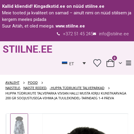
Kallid kliendid!
Kingadkotid.ee
on nüüd
stiilne.ee
Meie tooted ja kvaliteet on samad – ainult nimi on nüüd stiilsem ja
kergem meeles pidada
Suur Aitäh, et oled meiega.
www.stiilne.ee
+372 51 45 245
info@stiilne.ee
STIILNE.EE
0
ET
AVALEHT
POOD
NAISTELE
,
NAISTE RIIDED
,
-HUPPA TÜDRUKUTE TALVEPARKAD
HUPPA TÜDRUKUTE TALVEPARKA VIVIAN HALLI MUSTA KIRJU KUNSTKARVAGA
200 GR SOOJUSTUSEGA-VIHMA JA TUULEKINDEL-TARNEAEG 1-4 PÄEVA