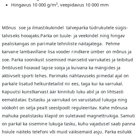
Hingavus 10 000 g/m², veepidavus 10 000 mm
Mõnus soe ja ilmastikukindel talveparka tüdrukutele sügis-
talviseks hooajaks.Parka on tuule- ja veekindel ning hingav
pealiskangas on parimate tehniliste näitajatega. Pehme
karvane lambavillane lisa vooder rindkere ümber on mõnus ja
soe. Parka soonikust sisemised mansetid varrukates ja teibitud
õmblused hoiavad lapse sooja ja kuivana ka mängides ja
aktiivselt sporti tehes. Parimaks nähtavuseks pimedal ajal on
parkale lisatud helkurdetailid nii ees, taga kui ka varrukal.
Kapuutsi kunstkarvast äär kinnitub luku abil ja on lihtsasti
eemaldatav. Esitasku ja varrukad on varustatud lukuga ning
vöökoht on selja pealt seestpoolt reguleeritav. Kahe mõnusa
mahuka pealistasku klapid on suletavad magnettrukiga. Samuti
on parkal ka sisemine lukuga tasku, kuhu vajadusel saab panna
hoiule näiteks telefoni või muid väiksemaid asju. Parka esilukk