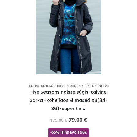
MÜTSID, KINDAD, SALLID
-HUPPA TÜDRUKUTE TALVEPARKAD
,
TALVEJOPED KUNI -60%
-HUPPA TÜDR
ga pealt
Five Seasons naiste sügis-talvine
HUPPA 
ndlad
parka -kohe laos viimased XS(34-
mustrilin
e kindad-
36)-super hind
79,00
€
175,00
€
-55% Hinnavõit 96€