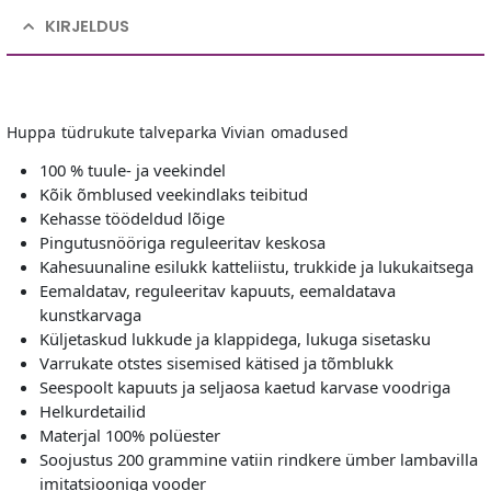
KIRJELDUS
Huppa tüdrukute talveparka Vivian omadused
100 % tuule- ja veekindel
Kõik õmblused veekindlaks teibitud
Kehasse töödeldud lõige
Pingutusnööriga reguleeritav keskosa
Kahesuunaline esilukk katteliistu, trukkide ja lukukaitsega
Eemaldatav, reguleeritav kapuuts, eemaldatava
kunstkarvaga
Küljetaskud lukkude ja klappidega, lukuga sisetasku
Varrukate otstes sisemised kätised ja tõmblukk
Seespoolt kapuuts ja seljaosa kaetud karvase voodriga
Helkurdetailid
Materjal 100% polüester
Soojustus 200 grammine vatiin rindkere ümber lambavilla
imitatsiooniga vooder