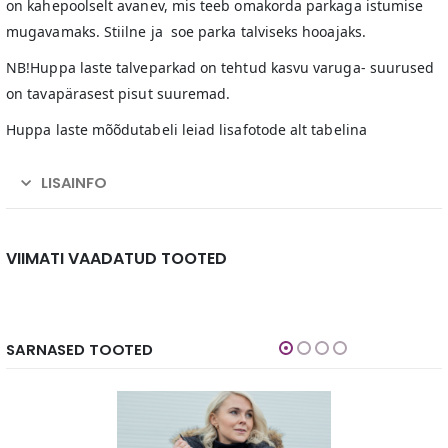
on kahepoolselt avanev, mis teeb omakorda parkaga istumise
mugavamaks. Stiilne ja soe parka talviseks hooajaks.
NB!Huppa laste talveparkad on tehtud kasvu varuga- suurused
on tavapärasest pisut suuremad.
Huppa laste mõõdutabeli leiad lisafotode alt tabelina
LISAINFO
VIIMATI VAADATUD TOOTED
SARNASED TOOTED