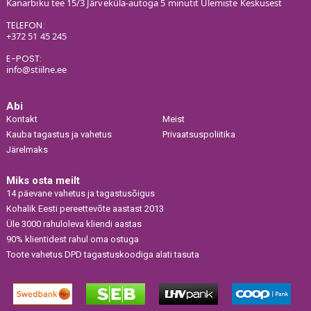
Kanarbiku tee 15/3 Järveküla-autoga 5 minutit Ülemiste Keskusest
TELEFON:
+372 51 45 245
E-POST:
info@stiilne.ee
Abi
Kontakt
Meist
Kauba tagastus ja vahetus
Privaatsuspoliitika
Järelmaks
Miks osta meilt
14 päevane vahetus ja tagastusõigus
Kohalik Eesti pereettevõte aastast 2013
Üle 3000 rahuloleva kliendi aastas
90% klientidest rahul oma ostuga
Toote vahetus DPD tagastuskoodiga alati tasuta