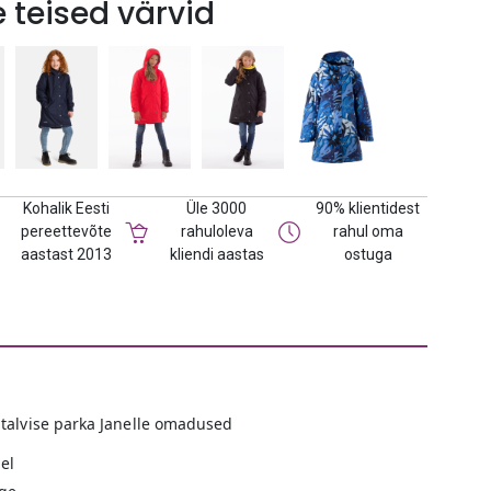
 teised värvid
Kohalik Eesti
Üle 3000
90% klientidest
pereettevõte
rahuloleva
rahul oma
aastast 2013
kliendi aastas
ostuga
talvise parka Janelle omadused
del