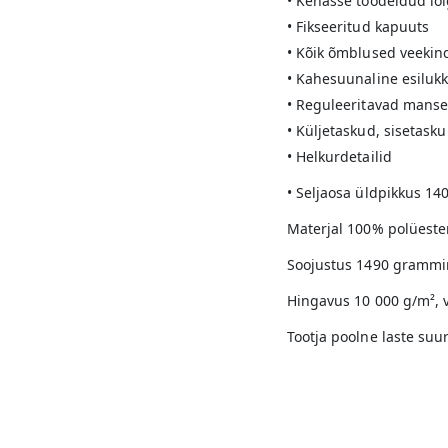
• Kehasse töödeldud lõ
• Fikseeritud kapuuts
• Kõik õmblused veekind
• Kahesuunaline esilukk 
• Reguleeritavad manse
• Küljetaskud, sisetasku
• Helkurdetailid
• Seljaosa üldpikkus 14
Materjal 100% polüeste
Soojustus 1490 grammin
Hingavus 10 000 g/m²,
Tootja poolne laste suu