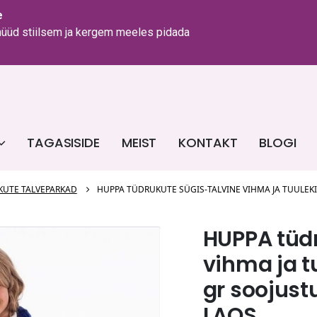
e
 nüüd stiilsem ja kergem meeles pidada
TAGASISIDE
MEIST
KONTAKT
BLOGI
KUTE TALVEPARKAD
HUPPA TÜDRUKUTE SÜGIS-TALVINE VIHMA JA TUULEKI
HUPPA tüdr
vihma ja t
gr soojus
LAOS