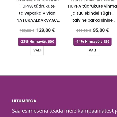
KAD
-HUPPA TÜDRUKUTE TALVEPARKAD
-HUPPA TÜDRUKUTE TALVEPARKAD
HUPPA tüdrukute
HUPPA tüdrukute vihm
nine
talveparka Vivian
ja tuulekindel sügis-
A
NATURAALKARVAGA
talvine parka sinise
a-
200 gr soojustusega-
mustriga(140 gr
129,00
€
95,00
€
189,00
€
110,00
€
l-
KOHE LAOS VIIMANE 152
soojustusega)-KOHE
ED
cm(11-13 aastasele)
LAOS
-32% Hinnavõit 60€
-14% Hinnavõit 15€
VALI
VALI
LIITU MEIEGA
Saa esimesena teada meie kampaaniatest ja