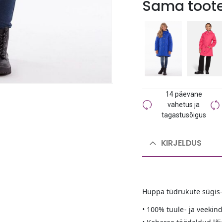
Sama toote
14 päevane
vahetus ja
tagastusõigus
KIRJELDUS
Huppa tüdrukute sügis-
• 100% tuule- ja veekin