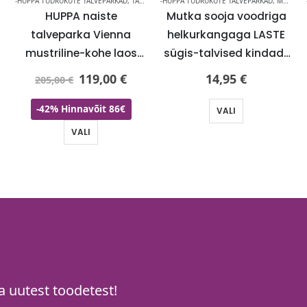
-HUPPA TÜDRUKUTE TALVEPARKAD
,
TALVEJOPED KUNI -60%
-HUPPA TÜDRUKUTE TALVEPARKAD
,
MÜTSID, KINDAD, SALLID
a
HUPPA naiste
Mutka sooja voodriga
talveparka Vienna
helkurkangaga LASTE
mustriline-kohe laos
sügis-talvised kindad-
viimased-SUPER HIND
KOHE LAOS
119,00
€
14,95
€
205,00
€
-42% Hinnavõit 86€
VALI
VALI
 uutest toodetest!