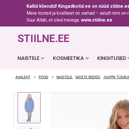
Kallid kliendid!
Kingadkotid.ee
on nüüd
stiilne.e
Meie tooted ja kvaliteet on samad – ainult nimi on
Suur Aitäh, et oled meiega.
www.stiilne.ee
STIILNE.EE
NAISTELE
KOSMEETIKA
KINGITUSED
AVALEHT
POOD
NAISTELE
,
NAISTE RIIDED
,
-HUPPA TÜDRU