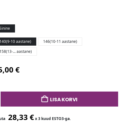
Sinine
140(9-10 aastane)
146(10-11 aastane)
158(13-... aastane)
5,00
€
LISA KORVI
28,33
€
luta
x 3 kuud ESTO3-ga.