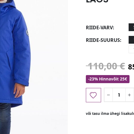
RIIDE-VARV
RIIDE-SUURUS
110,00
€
8
-23% Hinnavõit 25€
või tasu ilma ühegi lisaku