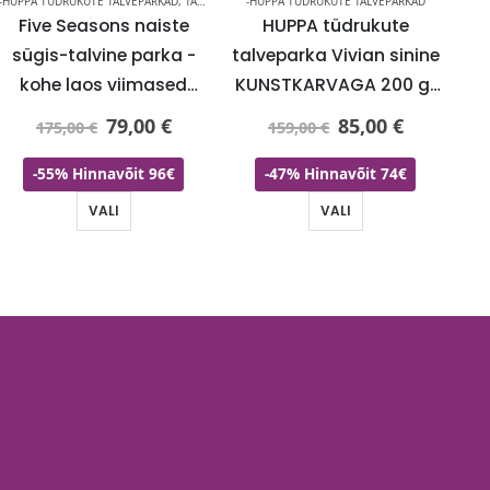
-HUPPA TÜDRUKUTE TALVEPARKAD
,
TALVEJOPED KUNI -60%
-HUPPA TÜDRUKUTE TALVEPARKAD
-
Five Seasons naiste
HUPPA tüdrukute
HU
sügis-talvine parka -
talveparka Vivian sinine
kohe laos viimased
KUNSTKARVAGA 200 gr
XS(34-36)-super hind
soojustusega-vihma ja
s
79,00
€
85,00
€
175,00
€
159,00
€
tuulekindel-KOHE LAOS-
SUPER HIND
-55% Hinnavõit 96€
-47% Hinnavõit 74€
VALI
VALI