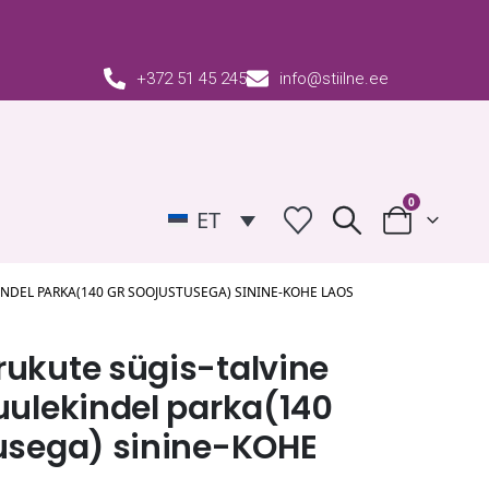
+372 51 45 245
info@stiilne.ee
0
ET
NDEL PARKA(140 GR SOOJUSTUSEGA) SININE-KOHE LAOS
ukute sügis-talvine
uulekindel parka(140
tusega) sinine-KOHE