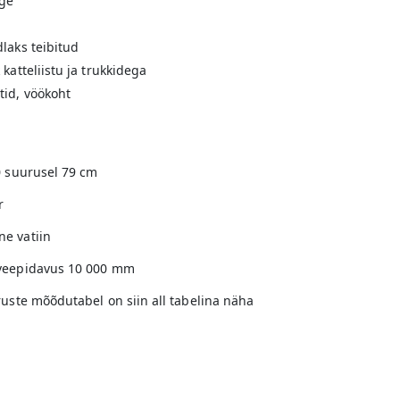
ige
laks teibitud
katteliistu ja trukkidega
tid, vöökoht
0 suurusel 79 cm
r
e vatiin
 veepidavus 10 000 mm
ruste mõõdutabel on siin all tabelina näha