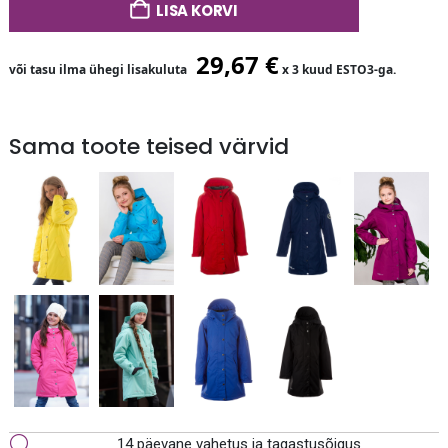
LISA KORVI
29,67
€
või tasu ilma ühegi lisakuluta
x 3 kuud ESTO3-ga.
Sama toote teised värvid
14 päevane vahetus ja tagastusõigus