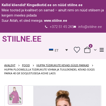
Kallid kliendid!
Kingadkotid.ee
on nüüd
stiilne.ee
Meie tooted ja kvaliteet on samad – ainult nimi on nüüd stiilsem ja
kergem meeles pidada
Suur Aitäh, et oled meiega.
www.stiilne.ee
+372 51 45 245
info@stiilne.ee
STIILNE.EE
0
ET
AVALEHT
POOD
HUPPA TÜDRUKUTE KEVAD-SÜGIS PARKAD
HUPPA PLOOMILILLA TÜDRUKUTE VIHMA JA TUULEKINDEL KEVAD-SÜGIS
PARKA 40 GR SOOJUSTUSEGA-KOHE LAOS