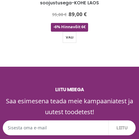
LAOS
soojustusega-KOHE LAOS
parka 
89,00
€
95,00
€
-6% Hinnavõit 6€
VALI
LIITU MEIEGA
Saa esimesena teada meie kampaaniatest ja
uutest toodetest!