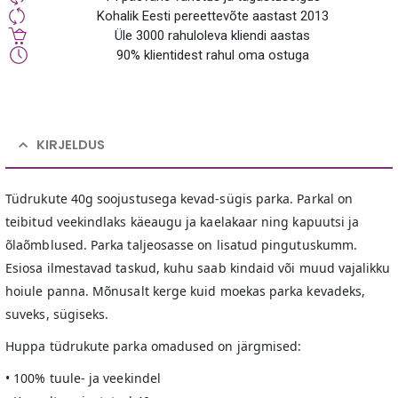
Kohalik Eesti pereettevõte aastast 2013
Üle 3000 rahuloleva kliendi aastas
90% klientidest rahul oma ostuga
KIRJELDUS
Tüdrukute 40g soojustusega kevad-sügis parka. Parkal on
teibitud veekindlaks käeaugu ja kaelakaar ning kapuutsi ja
õlaõmblused. Parka taljeosasse on lisatud pingutuskumm.
Esiosa ilmestavad taskud, kuhu saab kindaid või muud vajalikku
hoiule panna. Mõnusalt kerge kuid moekas parka kevadeks,
suveks, sügiseks.
Huppa tüdrukute parka omadused on järgmised:
• 100% tuule- ja veekindel