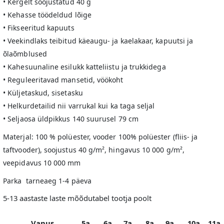
• Kergelt soojustatud 40 g
• Kehasse töödeldud lõige
• Fikseeritud kapuuts
• Veekindlaks teibitud käeaugu- ja kaelakaar, kapuutsi ja
õlaõmblused
• Kahesuunaline esilukk katteliistu ja trukkidega
• Reguleeritavad mansetid, vöökoht
• Küljetaskud, sisetasku
• Helkurdetailid nii varrukal kui ka taga seljal
• Seljaosa üldpikkus 140 suurusel 79 cm
Materjal: 100 % polüester, vooder 100% polüester (fliis- ja
taftvooder), soojustus 40 g/m², hingavus 10 000 g/m²,
veepidavus 10 000 mm
Parka tarneaeg 1-4 päeva
5-13 aastaste laste mõõdutabel tootja poolt
Vanus
5a
6a
7a
8a
9a
10a
11a