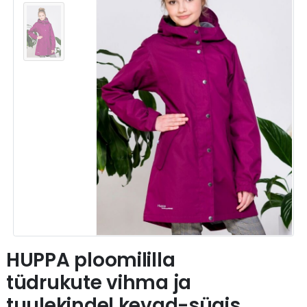
HUPPA ploomililla
tüdrukute vihma ja
tuulekindel kevad-sügis