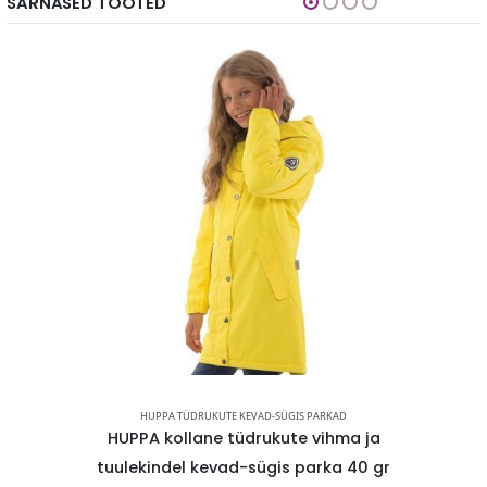
SARNASED TOOTED
PARKAD
HUPPA TÜDRUKUTE KEVAD-SÜGIS PARKAD
HUPPA
vihma ja
HUPPA kollane tüdrukute vihma ja
HUPPA 
rka 40 gr
tuulekindel kevad-sügis parka 40 gr
vihma j