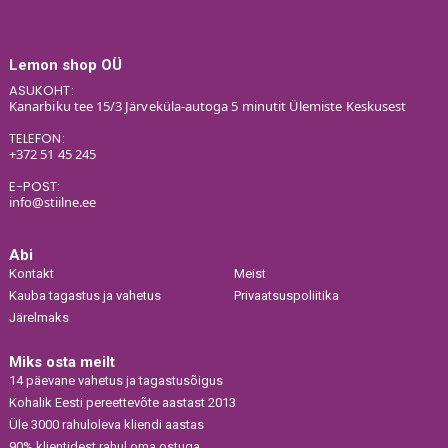
Lemon shop OÜ
ASUKOHT:
Kanarbiku tee 15/3 Järveküla-autoga 5 minutit Ülemiste Keskusest
TELEFON:
+372 51 45 245
E-POST:
info@stiilne.ee
Abi
Kontakt
Meist
Kauba tagastus ja vahetus
Privaatsuspoliitika
Järelmaks
Miks osta meilt
14 päevane vahetus ja tagastusõigus
Kohalik Eesti pereettevõte aastast 2013
Üle 3000 rahuloleva kliendi aastas
90% klientidest rahul oma ostuga