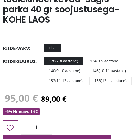
parka 40 gr soojustusega-
KOHE LAOS
RIIDE-VARV
Lilla
RIIDE-SUURUS
128(7-8 aastane)
134(8-9 aastane)
140(9-10 aastane)
146(10-11 aastane)
152(11-13 aastane)
158(13-... aastane)
95,00
€
89,00
€
-6% Hinnavõit 6€