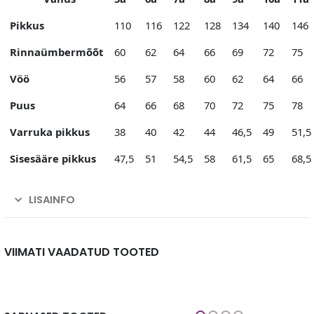
Pikkus
110
116
122
128
134
140
146
Rinnaümbermõõt
60
62
64
66
69
72
75
Vöö
56
57
58
60
62
64
66
Puus
64
66
68
70
72
75
78
Varruka pikkus
38
40
42
44
46,5
49
51,5
Sisesääre pikkus
47,5
51
54,5
58
61,5
65
68,5
LISAINFO
VIIMATI VAADATUD TOOTED