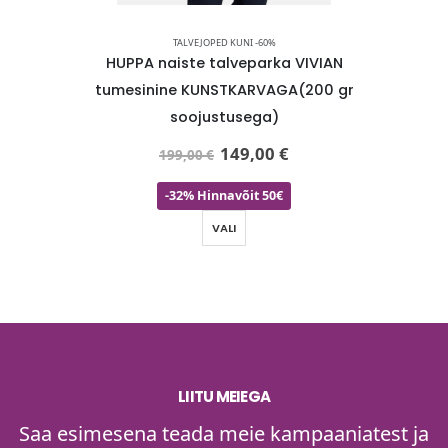
TALVEJOPED KUNI -60%
Vivian 1
HUPPA naiste talveparka VIVIAN
HUPP
ga 200 gr
tumesinine KUNSTKARVAGA(200 gr
ülemi
laos
soojustusega)
beez(1
149,00
€
199,00
€
-32% Hinnavõit 50€
VALI
LIITU MEIEGA
Saa esimesena teada meie kampaaniatest ja