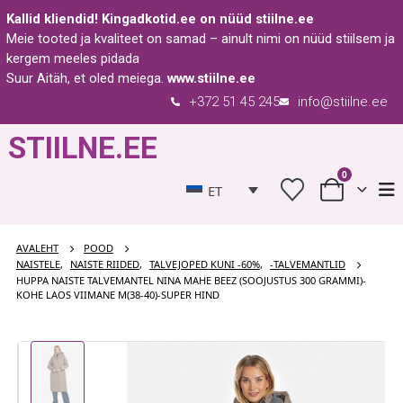
Kallid kliendid!
Kingadkotid.ee
on nüüd
stiilne.ee
Meie tooted ja kvaliteet on samad – ainult nimi on nüüd stiilsem ja
kergem meeles pidada
Suur Aitäh, et oled meiega.
www.stiilne.ee
+372 51 45 245
info@stiilne.ee
STIILNE.EE
0
ET
AVALEHT
POOD
NAISTELE
,
NAISTE RIIDED
,
TALVEJOPED KUNI -60%
,
-TALVEMANTLID
HUPPA NAISTE TALVEMANTEL NINA MAHE BEEZ (SOOJUSTUS 300 GRAMMI)-
KOHE LAOS VIIMANE M(38-40)-SUPER HIND