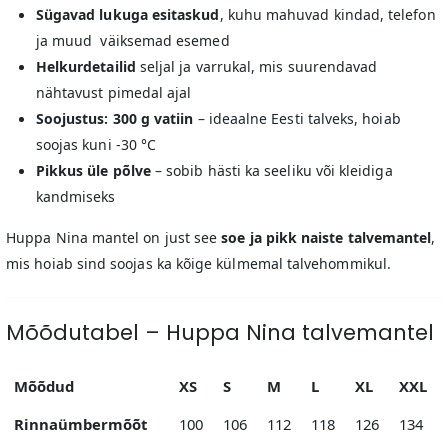
Sügavad lukuga esitaskud
, kuhu mahuvad kindad, telefon
ja muud väiksemad esemed
Helkurdetailid
seljal ja varrukal, mis suurendavad
nähtavust pimedal ajal
Soojustus: 300 g vatiin
– ideaalne Eesti talveks, hoiab
soojas kuni -30 °C
Pikkus üle põlve
– sobib hästi ka seeliku või kleidiga
kandmiseks
Huppa Nina mantel on just see
soe ja pikk naiste talvemantel
,
mis hoiab sind soojas ka kõige külmemal talvehommikul.
Mõõdutabel – Huppa Nina talvemantel
Mõõdud
XS
S
M
L
XL
XXL
Rinnaümbermõõt
100
106
112
118
126
134