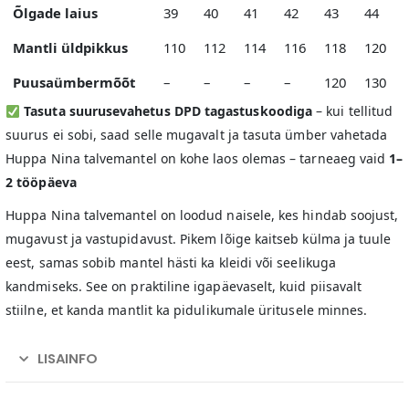
Õlgade laius
39
40
41
42
43
44
Mantli üldpikkus
110
112
114
116
118
120
Puusaümbermõõt
–
–
–
–
120
130
Tasuta suurusevahetus DPD tagastuskoodiga
– kui tellitud
suurus ei sobi, saad selle mugavalt ja tasuta ümber vahetada
Huppa Nina talvemantel on kohe laos olemas – tarneaeg vaid
1–
2 tööpäeva
Huppa Nina talvemantel on loodud naisele, kes hindab soojust,
mugavust ja vastupidavust. Pikem lõige kaitseb külma ja tuule
eest, samas sobib mantel hästi ka kleidi või seelikuga
kandmiseks. See on praktiline igapäevaselt, kuid piisavalt
stiilne, et kanda mantlit ka pidulikumale üritusele minnes.
LISAINFO