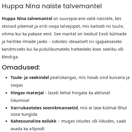
Huppa Nina naiste talvemantel
Huppa Nina talvemantel
on suurepärane valik naistele, kes
otsivad pikemat ja eriti sooja talvejopet, mis kaitseb nii tuule,
vihma kui ka pakase eest. See mantel on loodud Eesti külmade
ja heitlike ilmade jaoks – sobides ideaalselt nii igapäevaseks
kandmiseks kui ka pidulikumateks hetkedeks koos seeliku või
kleidiga.
Omadused:
Tuule- ja veekindel
pealiskangas, mis hoiab sind kuivana ja
soojas
Hingav materjal
– laseb kehal hingata ka aktiivsel
liikumisel
Varrukaotstes soonikmansetid
, mis ei lase külmal õhul
sisse tungida
Kahesuunaline esilukk
– mugav istudes või liikudes, saab
avada ka altpoolt