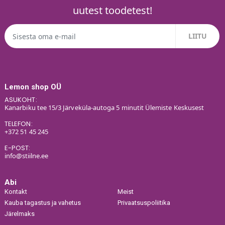
uutest toodetest!
Lemon shop OÜ
ASUKOHT:
Kanarbiku tee 15/3 Järveküla-autoga 5 minutit Ülemiste Keskusest
TELEFON:
+372 51 45 245
E-POST:
info@stiilne.ee
Abi
Kontakt
Meist
Kauba tagastus ja vahetus
Privaatsuspoliitika
Järelmaks