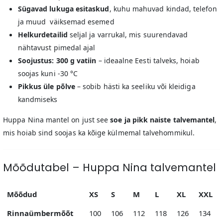
Sügavad lukuga esitaskud
, kuhu mahuvad kindad, telefon
ja muud väiksemad esemed
Helkurdetailid
seljal ja varrukal, mis suurendavad
nähtavust pimedal ajal
Soojustus: 300 g vatiin
– ideaalne Eesti talveks, hoiab
soojas kuni -30 °C
Pikkus üle põlve
– sobib hästi ka seeliku või kleidiga
kandmiseks
Huppa Nina mantel on just see
soe ja pikk naiste talvemantel
,
mis hoiab sind soojas ka kõige külmemal talvehommikul.
Mõõdutabel – Huppa Nina talvemantel
Mõõdud
XS
S
M
L
XL
XXL
Rinnaümbermõõt
100
106
112
118
126
134