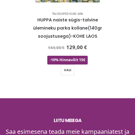
TALVEJOPED KUNI -60%
veparka
HUPPA naiste sügis-talvine
HUPP
aos-super
ülemineku parka kollane(140gr
üle
soojustusega)-KOHE LAOS
must(1
129,00
€
144,00
€
-10% Hinnavõit 15€
VALI
LIITU MEIEGA
Saa esimesena teada meie kampaaniatest ja