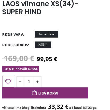
LAOS viimane XS(34)-
SUPER HIND
RIIDE-VARV
Tumesinine
RIIDE-SUURUS
XS(34)
169,00
€
99,95
€
-41% Hinnavõit 69.05€
LISA KORVI
33,32
€
või tasu ilma ühegi lisakuluta
x 3 kuud ESTO3-ga.