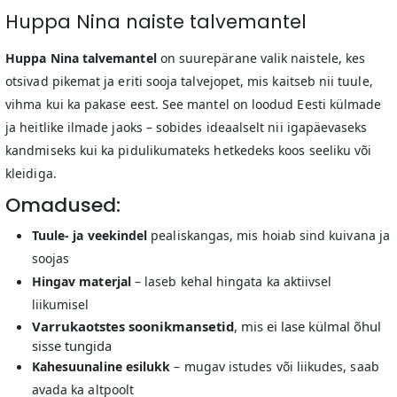
Huppa Nina naiste talvemantel
Huppa Nina talvemantel
on suurepärane valik naistele, kes
otsivad pikemat ja eriti sooja talvejopet, mis kaitseb nii tuule,
vihma kui ka pakase eest. See mantel on loodud Eesti külmade
ja heitlike ilmade jaoks – sobides ideaalselt nii igapäevaseks
kandmiseks kui ka pidulikumateks hetkedeks koos seeliku või
kleidiga.
Omadused:
Tuule- ja veekindel
pealiskangas, mis hoiab sind kuivana ja
soojas
Hingav materjal
– laseb kehal hingata ka aktiivsel
liikumisel
Varrukaotstes soonikmansetid
, mis ei lase külmal õhul
sisse tungida
Kahesuunaline esilukk
– mugav istudes või liikudes, saab
avada ka altpoolt