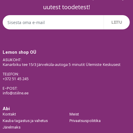
uutest toodetest!
Lemon shop OÜ
ASUKOHT:
Kanarbiku tee 15/3 Järveküla-autoga 5 minutit Ülemiste Keskusest
TELEFON:
+372 51 45 245
E-POST:
info@stiilne.ee
Abi
Kontakt
Meist
Kauba tagastus ja vahetus
Privaatsuspoliitika
Järelmaks