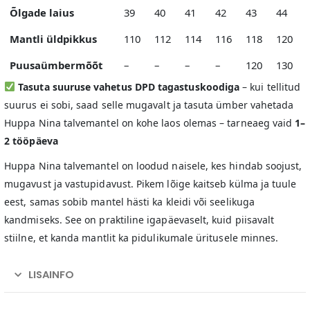
Õlgade laius
39
40
41
42
43
44
Mantli üldpikkus
110
112
114
116
118
120
Puusaümbermõõt
–
–
–
–
120
130
Tasuta suuruse vahetus DPD tagastuskoodiga
– kui tellitud
suurus ei sobi, saad selle mugavalt ja tasuta ümber vahetada
Huppa Nina talvemantel on kohe laos olemas – tarneaeg vaid
1–
2 tööpäeva
Huppa Nina talvemantel on loodud naisele, kes hindab soojust,
mugavust ja vastupidavust. Pikem lõige kaitseb külma ja tuule
eest, samas sobib mantel hästi ka kleidi või seelikuga
kandmiseks. See on praktiline igapäevaselt, kuid piisavalt
stiilne, et kanda mantlit ka pidulikumale üritusele minnes.
LISAINFO