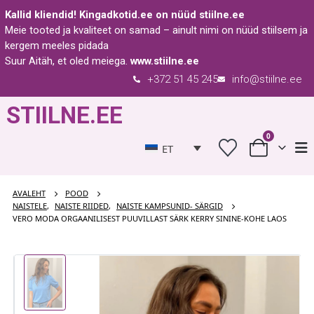
Kallid kliendid!
Kingadkotid.ee
on nüüd
stiilne.ee
Meie tooted ja kvaliteet on samad – ainult nimi on nüüd stiilsem ja
kergem meeles pidada
Suur Aitäh, et oled meiega.
www.stiilne.ee
+372 51 45 245
info@stiilne.ee
STIILNE.EE
0
ET
AVALEHT
POOD
NAISTELE
,
NAISTE RIIDED
,
NAISTE KAMPSUNID- SÄRGID
VERO MODA ORGAANILISEST PUUVILLAST SÄRK KERRY SININE-KOHE LAOS