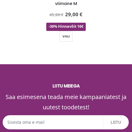
viimane M
29,00
€
45,00
€
-36% Hinnavõit 16€
VALI
LIITU MEIEGA
Saa esimesena teada meie kampaaniatest ja
uutest toodetest!