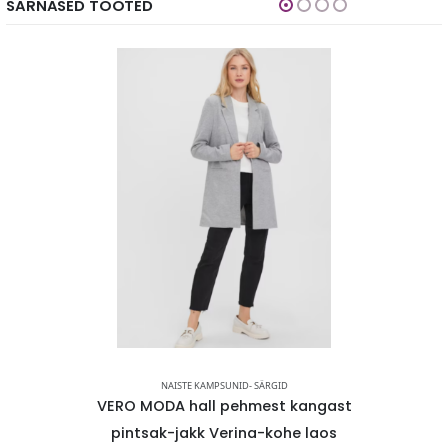
SARNASED TOOTED
NAISTE KAMPSUNID- SÄRGID
uuvillast
VERO MODA hall pehmest kangast
VERO MOD
 LAOS
pintsak-jakk Verina-kohe laos
kampsu