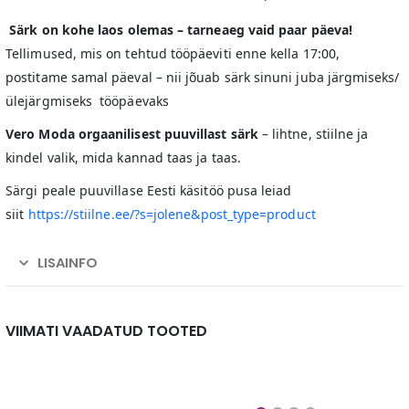
️
Särk on kohe laos olemas – tarneaeg vaid paar päeva!
Tellimused, mis on tehtud tööpäeviti enne kella 17:00,
postitame samal päeval – nii jõuab särk sinuni juba järgmiseks/
ülejärgmiseks tööpäevaks
Vero Moda orgaanilisest puuvillast särk
– lihtne, stiilne ja
kindel valik, mida kannad taas ja taas.
Särgi peale puuvillase Eesti käsitöö pusa leiad
siit
https://stiilne.ee/?s=jolene&post_type=product
LISAINFO
VIIMATI VAADATUD TOOTED