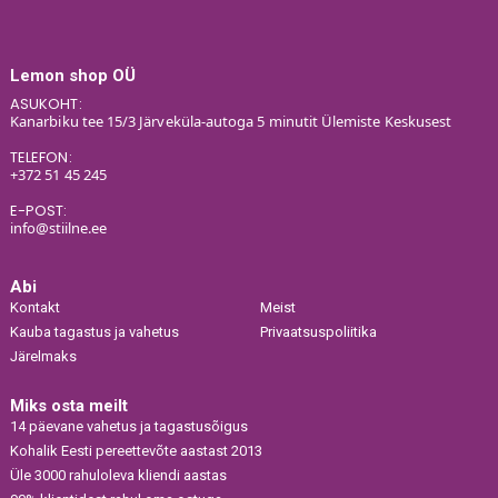
Lemon shop OÜ
ASUKOHT:
Kanarbiku tee 15/3 Järveküla-autoga 5 minutit Ülemiste Keskusest
TELEFON:
+372 51 45 245
E-POST:
info@stiilne.ee
Abi
Kontakt
Meist
Kauba tagastus ja vahetus
Privaatsuspoliitika
Järelmaks
Miks osta meilt
14 päevane vahetus ja tagastusõigus
Kohalik Eesti pereettevõte aastast 2013
Üle 3000 rahuloleva kliendi aastas