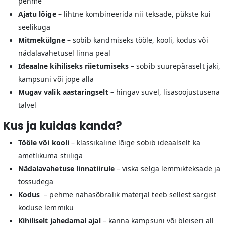
pehme
Ajatu lõige
– lihtne kombineerida nii teksade, pükste kui
seelikuga
Mitmekülgne
– sobib kandmiseks tööle, kooli, kodus või
nädalavahetusel linna peal
Ideaalne kihiliseks riietumiseks
– sobib suurepäraselt jaki,
kampsuni või jope alla
Mugav valik aastaringselt
– hingav suvel, lisasoojustusena
talvel
Kus ja kuidas kanda?
Tööle või kooli
– klassikaline lõige sobib ideaalselt ka
ametlikuma stiiliga
Nädalavahetuse linnatiirule
– viska selga lemmikteksade ja
tossudega
Kodus
– pehme nahasõbralik materjal teeb sellest särgist
koduse lemmiku
Kihiliselt jahedamal ajal
– kanna kampsuni või bleiseri all