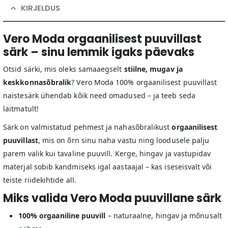
KIRJELDUS
Vero Moda orgaanilisest puuvillast
särk – sinu lemmik igaks päevaks
Otsid särki, mis oleks samaaegselt
stiilne, mugav ja
keskkonnasõbralik
? Vero Moda 100% orgaanilisest puuvillast
naistesärk ühendab kõik need omadused – ja teeb seda
laitmatult!
Särk on valmistatud pehmest ja nahasõbralikust
orgaanilisest
puuvillast
, mis on õrn sinu naha vastu ning loodusele palju
parem valik kui tavaline puuvill. Kerge, hingav ja vastupidav
materjal sobib kandmiseks igal aastaajal – kas iseseisvalt või
teiste riidekihtide all.
Miks valida Vero Moda puuvillane särk
100% orgaaniline puuvill
– naturaalne, hingav ja mõnusalt