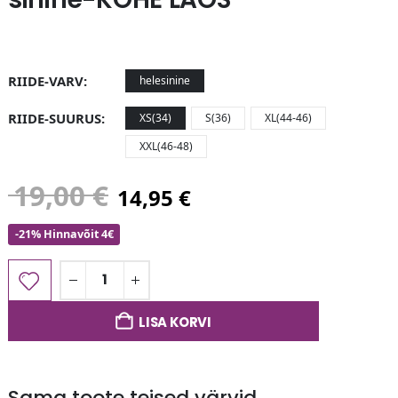
RIIDE-VARV
helesinine
RIIDE-SUURUS
XS(34)
S(36)
XL(44-46)
XXL(46-48)
19,00
€
14,95
€
-21% Hinnavõit 4€
LISA KORVI
Sama toote teised värvid