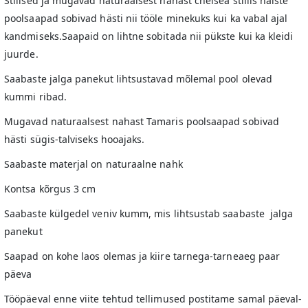
Stiilsed ja mugavad naturaalsest nahast chelsea stiilis naiste
poolsaapad sobivad hästi nii tööle minekuks kui ka vabal ajal
kandmiseks.Saapaid on lihtne sobitada nii pükste kui ka kleidi
juurde.
Saabaste jalga panekut lihtsustavad mõlemal pool olevad
kummi ribad.
Mugavad naturaalsest nahast Tamaris poolsaapad sobivad
hästi sügis-talviseks hooajaks.
Saabaste materjal on naturaalne nahk
Kontsa kõrgus 3 cm
Saabaste külgedel veniv kumm, mis lihtsustab saabaste jalga
panekut
Saapad on kohe laos olemas ja kiire tarnega-tarneaeg paar
päeva
Tööpäeval enne viite tehtud tellimused postitame samal päeval-