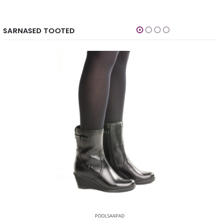
SARNASED TOOTED
AAPAD
POOLSAAPAD