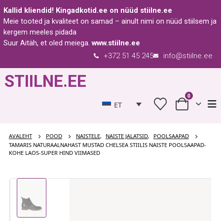
Kallid kliendid!
Kingadkotid.ee
on nüüd
stiilne.ee
Meie tooted ja kvaliteet on samad – ainult nimi on nüüd stiilsem ja
kergem meeles pidada
Suur Aitäh, et oled meiega.
www.stiilne.ee
+372 51 45 245
info@stiilne.ee
STIILNE.EE
0
ET
AVALEHT
POOD
NAISTELE
,
NAISTE JALATSID
,
POOLSAAPAD
TAMARIS NATURAALNAHAST MUSTAD CHELSEA STIILIS NAISTE POOLSAAPAD-
KOHE LAOS-SUPER HIND VIIMASED