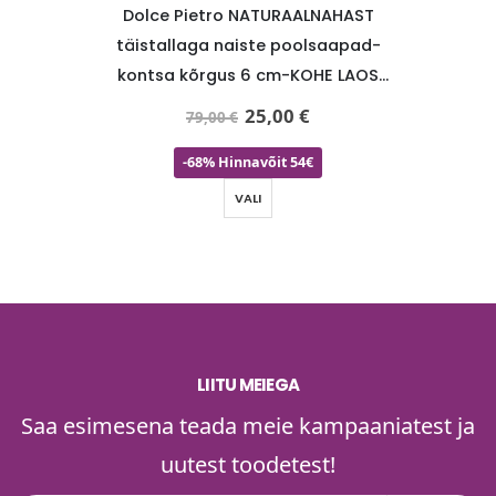
a seest
Dolce Pietro NATURAALNAHAST
KUOMA n
naiste
täistallaga naiste poolsaapad-
pihlaka
-SUPER
kontsa kõrgus 6 cm-KOHE LAOS
sisevo
VIIMANE PAAR suurus 36-SUPER HIND
materjal
25,00
€
79,00
€
-68% Hinnavõit 54€
VALI
LIITU MEIEGA
Saa esimesena teada meie kampaaniatest ja
uutest toodetest!