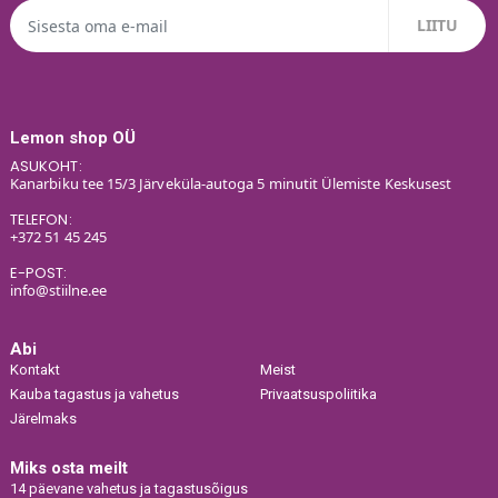
Lemon shop OÜ
ASUKOHT:
Kanarbiku tee 15/3 Järveküla-autoga 5 minutit Ülemiste Keskusest
TELEFON:
+372 51 45 245
E-POST:
info@stiilne.ee
Abi
Kontakt
Meist
Kauba tagastus ja vahetus
Privaatsuspoliitika
Järelmaks
Miks osta meilt
14 päevane vahetus ja tagastusõigus