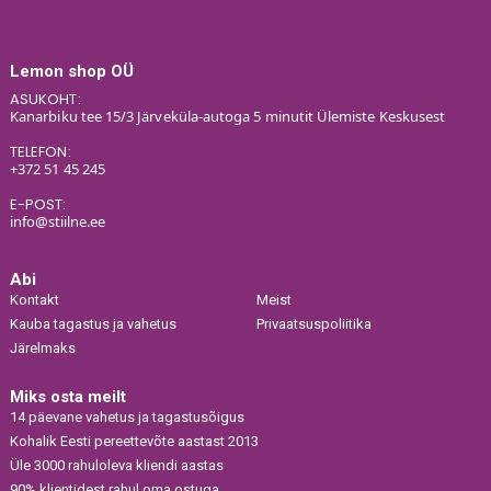
Lemon shop OÜ
ASUKOHT:
Kanarbiku tee 15/3 Järveküla-autoga 5 minutit Ülemiste Keskusest
TELEFON:
+372 51 45 245
E-POST:
info@stiilne.ee
Abi
Kontakt
Meist
Kauba tagastus ja vahetus
Privaatsuspoliitika
Järelmaks
Miks osta meilt
14 päevane vahetus ja tagastusõigus
Kohalik Eesti pereettevõte aastast 2013
Üle 3000 rahuloleva kliendi aastas
90% klientidest rahul oma ostuga