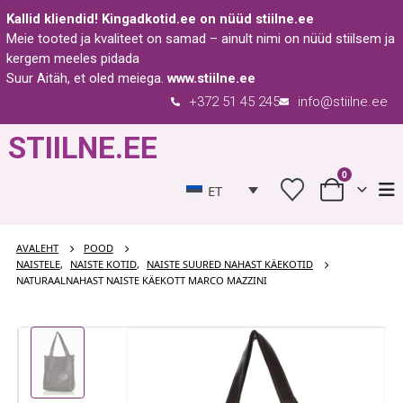
Kallid kliendid!
Kingadkotid.ee
on nüüd
stiilne.ee
Meie tooted ja kvaliteet on samad – ainult nimi on nüüd stiilsem ja
kergem meeles pidada
Suur Aitäh, et oled meiega.
www.stiilne.ee
+372 51 45 245
info@stiilne.ee
STIILNE.EE
0
ET
AVALEHT
POOD
NAISTELE
,
NAISTE KOTID
,
NAISTE SUURED NAHAST KÄEKOTID
NATURAALNAHAST NAISTE KÄEKOTT MARCO MAZZINI