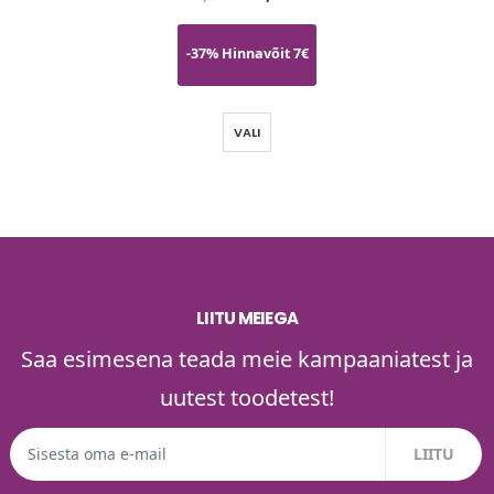
-37% Hinnavõit 7€
VALI
LIITU MEIEGA
Saa esimesena teada meie kampaaniatest ja
uutest toodetest!