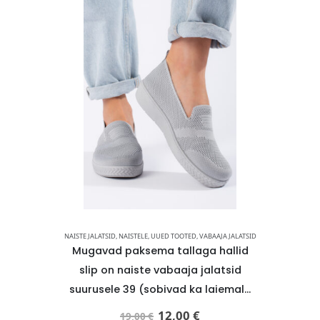
AAPAD
NAISTE JALATSID
,
NAISTELE
,
UUED TOOTED
,
VABAAJA JALATSID
NAIST
ambavilla
Mugavad paksema tallaga hallid
TAMARIS
naiste
slip on naiste vabaaja jalatsid
lamba
EA HIND
suurusele 39 (sobivad ka laiemale
naiste
jalale) -KOHE LAOS
12,00
€
19,00
€