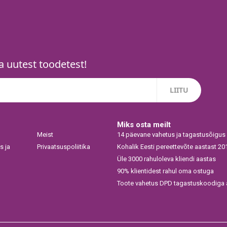
 uutest toodetest!
Miks osta meilt
Meist
14 päevane vahetus ja tagastusõigus
s ja
Privaatsuspoliitika
Kohalik Eesti pereettevõte aastast 20
Üle 3000 rahuloleva kliendi aastas
90% klientidest rahul oma ostuga
Toote vahetus DPD tagastuskoodiga a