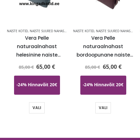
NAISTE KOTID
,
NAISTELE
,
NAISTE SUURED NAHAST KÄEKOTID
NAISTE KOTID
,
NAISTELE
,
NAISTE SUURED NAHAST KÄEKOTID
Vera Pelle
Vera Pelle
naturaalnahast
naturaalnahast
helesinine naiste
bordoopunane naiste
käekott-KOHE LAOS
käekott-KOHE LAOS
65,00
€
65,00
€
85,00
€
85,00
€
-24% Hinnavõit 20€
-24% Hinnavõit 20€
VALI
VALI