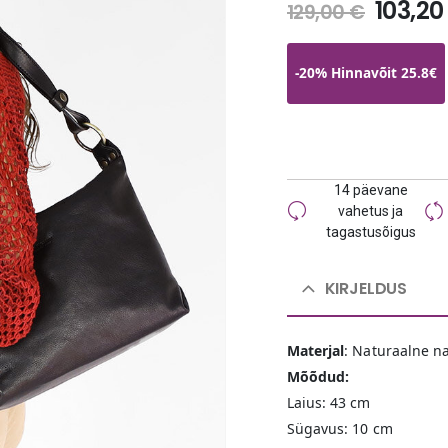
103,2
129,00
€
-20% Hinnavõit 25.8€
14 päevane
vahetus ja
tagastusõigus
KIRJELDUS
Materjal
: Naturaalne n
Mõõdud:
Laius: 43 cm
Sügavus: 10 cm