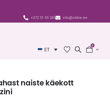
+372 51 45 245
info@stiilne.ee
0
ET
hast naiste käekott
zini