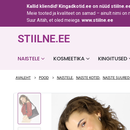
Kallid kliendid!
Kingadkotid.ee
on nüüd
stiilne.e
Meie tooted ja kvaliteet on samad – ainult nimi on
Suur Aitäh, et oled meiega.
www.stiilne.ee
STIILNE.EE
NAISTELE
KOSMEETIKA
KINGITUSED
AVALEHT
POOD
NAISTELE
,
NAISTE KOTID
,
NAISTE SUURED