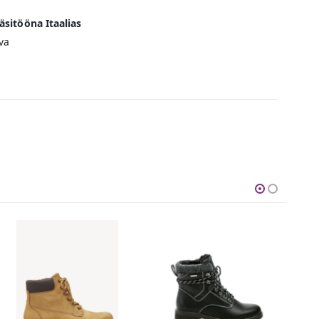
sitööna Itaalias
va