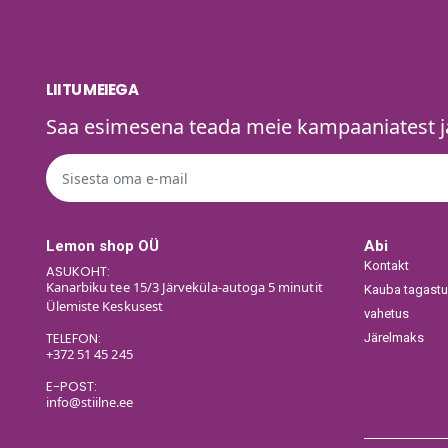
LIITU MEIEGA
Saa esimesena teada meie kampaaniatest ja
Lemon shop OÜ
Abi
Kontakt
ASUKOHT:
Kanarbiku tee 15/3 Järveküla-autoga 5 minutit
Kauba tagastu
Ülemiste Keskusest
vahetus
TELEFON:
Järelmaks
+372 51 45 245
E-POST:
info@stiilne.ee