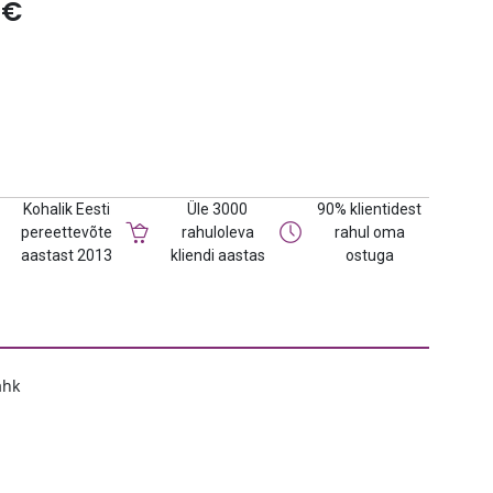
0
€
Kohalik Eesti
Üle 3000
90% klientidest
pereettevõte
rahuloleva
rahul oma
aastast 2013
kliendi aastas
ostuga
ahk