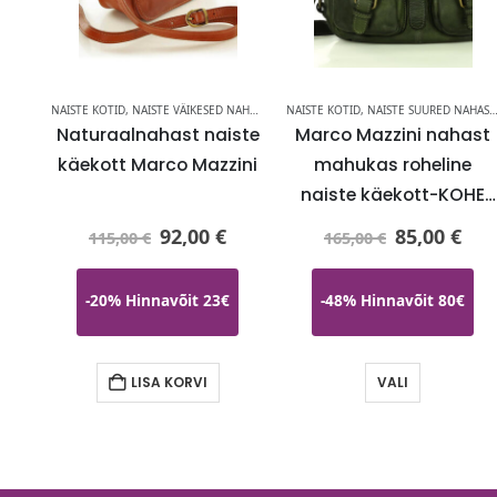
APAD
NAISTE KOTID
,
NAISTE VÄIKESED NAHAST KÄEKOTID
NAISTE KOTID
,
NAISTELE
,
NAISTE SUURED NAHAST KÄEKOTID
Naturaalnahast naiste
Marco Mazzini nahast
käekott Marco Mazzini
mahukas roheline
naiste käekott-KOHE
id
LAOS-HEA HIND
92,00
€
85,00
€
115,00
€
165,00
€
d-
ND
-20% Hinnavõit 23€
-48% Hinnavõit 80€
LISA KORVI
VALI