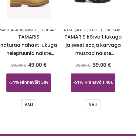
NAISTE JALATSID
,
NAISTELE
,
NAISTELE
,
POOLSAAPAD
NAISTE JALATSID
,
NAISTELE
,
POOLSAAPAD
NAIS
TAMARIS
TAMARIS kõrvalt lukuga
naturaalnahast lukuga
ja seest sooja karvaga
na
helepruunid naiste
mustad naiste
poolsaapad-KOHE
poolsaapad-KOHE
bo
49,00
€
39,00
€
99,00
€
79,00
€
LAOS-SUPER HIND
LAOS-SUPER HIND
-51% Hinnavõit 50€
-51% Hinnavõit 40€
VALI
VALI