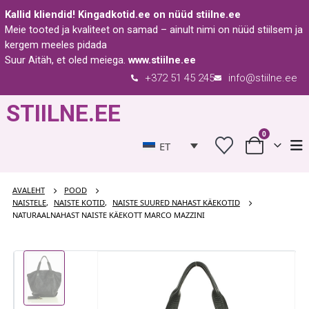
Kallid kliendid!
Kingadkotid.ee
on nüüd
stiilne.ee
Meie tooted ja kvaliteet on samad – ainult nimi on nüüd stiilsem ja
kergem meeles pidada
Suur Aitäh, et oled meiega.
www.stiilne.ee
+372 51 45 245
info@stiilne.ee
STIILNE.EE
0
ET
AVALEHT
POOD
NAISTELE
,
NAISTE KOTID
,
NAISTE SUURED NAHAST KÄEKOTID
NATURAALNAHAST NAISTE KÄEKOTT MARCO MAZZINI