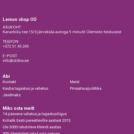
Lemon shop OÜ
ASUKOHT:
Kanarbiku tee 15/3 Järveküla-autoga 5 minutit Ülemiste Keskusest
TELEFON:
+372 51 45 245
E-POST:
info@stiilne.ee
Abi
Kontakt
Meist
Kauba tagastus ja vahetus
Privaatsuspoliitika
Järelmaks
Miks osta meilt
14 päevane vahetus ja tagastusõigus
Kohalik Eesti pereettevõte aastast 2013
Üle 3000 rahuloleva kliendi aastas
90% klientidest rahul oma ostuga