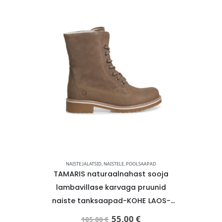
AAPAD
NAISTE JALATSID
,
NAISTELE
,
POOLSAAPAD
NAIST
t sooja
TAMARIS naturaalnahast sooja
TAMARIS
ga lillad
lambavillase karvaga pruunid
lambavillase
E LAOS-
naiste tanksaapad-KOHE LAOS-
tanks
SUPER HIND
55,00
€
105,00
€