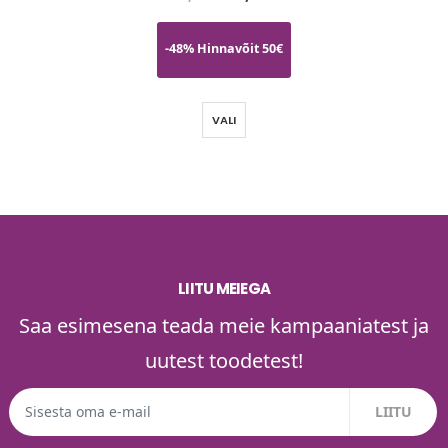
-48% Hinnavõit 50€
VALI
LIITU MEIEGA
Saa esimesena teada meie kampaaniatest ja
uutest toodetest!