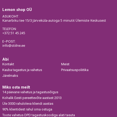
Lemon shop OÜ
ASUKOHT:
Kanarbiku tee 15/3 Järveküla-autoga 5 minutit Ülemiste Keskusest
TELEFON:
+372 51 45 245
E-POST:
info@stiilne.ee
Abi
Kontakt
Meist
Kauba tagastus ja vahetus
Privaatsuspoliitika
Järelmaks
Miks osta meilt
14 päevane vahetus ja tagastusõigus
Kohalik Eesti pereettevõte aastast 2013
Üle 3000 rahuloleva kliendi aastas
90% klientidest rahul oma ostuga
Toote vahetus DPD tagastuskoodiga alati tasuta