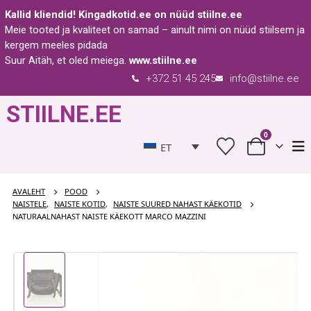
Kallid kliendid!
Kingadkotid.ee
on nüüd
stiilne.ee
Meie tooted ja kvaliteet on samad – ainult nimi on nüüd stiilsem ja
kergem meeles pidada
Suur Aitäh, et oled meiega.
www.stiilne.ee
+372 51 45 245
info@stiilne.ee
STIILNE.EE
0
ET
AVALEHT
POOD
NAISTELE
,
NAISTE KOTID
,
NAISTE SUURED NAHAST KÄEKOTID
NATURAALNAHAST NAISTE KÄEKOTT MARCO MAZZINI