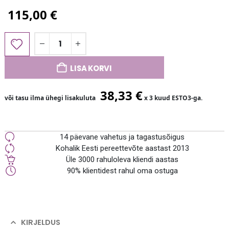
115,00
€
LISA KORVI
38,33
€
või tasu ilma ühegi lisakuluta
x 3 kuud ESTO3-ga.
14 päevane vahetus ja tagastusõigus
Kohalik Eesti pereettevõte aastast 2013
Üle 3000 rahuloleva kliendi aastas
90% klientidest rahul oma ostuga
KIRJELDUS