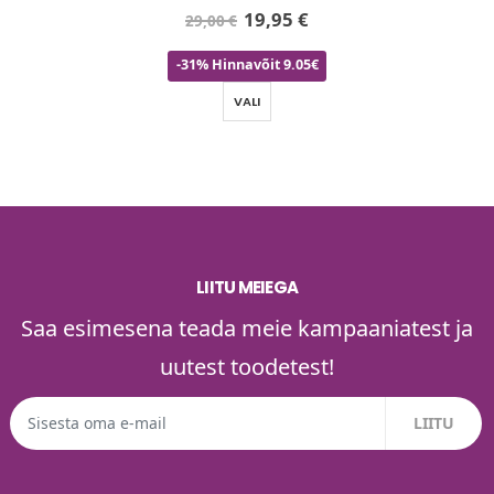
19,95
€
29,00
€
-31% Hinnavõit 9.05€
VALI
LIITU MEIEGA
Saa esimesena teada meie kampaaniatest ja
uutest toodetest!