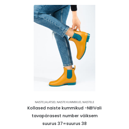
AAPAD
NAISTE JALATSID
,
NAISTE KUMMIKUD
,
NAISTELE
NAISTE JALATSI
t sooja
Kollased naiste kummikud -NB!Vali
Mugava
ga lillad
tavapärasest number väiksem
slip o
E LAOS-
suurus 37=suurus 38
suuruse