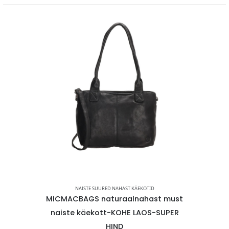
KOTID
,
NAISTELE
NAISTE SUURED NAHAST KÄEKOTID
NA
ahast
MICMACBAGS naturaalnahast must
MICMACB
äekott-
naiste käekott-KOHE LAOS-SUPER
õlako
HIND