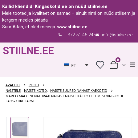
Kallid kliendid!
Kingadkotid.ee
on nüüd
stiilne.ee
Meie tooted ja kvaliteet on samad – ainult nimi on nüüd stiilsem ja
kergem meeles pidada
Suur Aitäh, et oled meiega.
www.stiilne.ee
+372 51 45 245
info@stiilne.ee
STIILNE.EE
0
ET
AVALEHT
POOD
NAISTELE
,
NAISTE KOTID
,
NAISTE SUURED NAHAST KÄEKOTID
MARCO MACCINI NATURAALNAHAST NAISTE KÄEKOTT TUMESININE-KOHE
LAOS-KIIRE TARNE