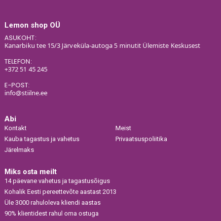
Lemon shop OÜ
ASUKOHT:
Kanarbiku tee 15/3 Järveküla-autoga 5 minutit Ülemiste Keskusest
TELEFON:
+372 51 45 245
E-POST:
info@stiilne.ee
Abi
Kontakt
Meist
Kauba tagastus ja vahetus
Privaatsuspoliitika
Järelmaks
Miks osta meilt
14 päevane vahetus ja tagastusõigus
Kohalik Eesti pereettevõte aastast 2013
Üle 3000 rahuloleva kliendi aastas
90% klientidest rahul oma ostuga