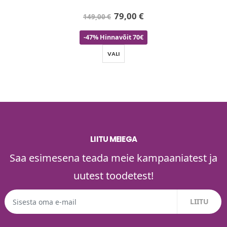
79,00
€
149,00
€
-47% Hinnavõit 70€
VALI
LIITU MEIEGA
Saa esimesena teada meie kampaaniatest ja
uutest toodetest!