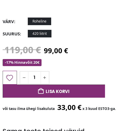
VÄRV
Roheline
SUURUS
420 liitrit
119,00
€
99,00
€
-17% Hinnavõit 20€
LISA KORVI
33,00
€
või tasu ilma ühegi lisakuluta
x 3 kuud ESTO3-ga.