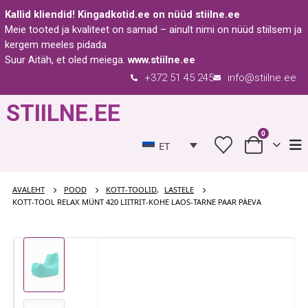
Kallid kliendid!
Kingadkotid.ee
on nüüd
stiilne.ee
Meie tooted ja kvaliteet on samad – ainult nimi on nüüd stiilsem ja
kergem meeles pidada
Suur Aitäh, et oled meiega.
www.stiilne.ee
+372 51 45 245
info@stiilne.ee
STIILNE.EE
0
ET
AVALEHT
POOD
KOTT-TOOLID
,
LASTELE
KOTT-TOOL RELAX MÜNT 420 LIITRIT-KOHE LAOS-TARNE PAAR PÄEVA