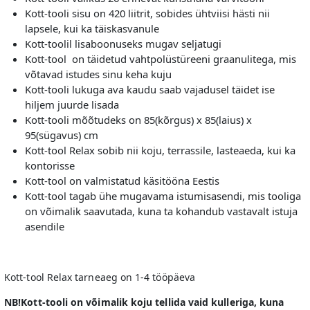
Kott-tooli sisu on 420 liitrit, sobides ühtviisi hästi nii
lapsele, kui ka täiskasvanule
Kott-toolil lisaboonuseks mugav seljatugi
Kott-tool on täidetud vahtpolüstüreeni graanulitega, mis
võtavad istudes sinu keha kuju
Kott-tooli lukuga ava kaudu saab vajadusel täidet ise
hiljem juurde lisada
Kott-tooli mõõtudeks on 85(kõrgus) x 85(laius) x
95(sügavus) cm
Kott-tool Relax sobib nii koju, terrassile, lasteaeda, kui ka
kontorisse
Kott-tool on valmistatud käsitööna Eestis
Kott-tool tagab ühe mugavama istumisasendi, mis tooliga
on võimalik saavutada, kuna ta kohandub vastavalt istuja
asendile
Kott-tool Relax tarneaeg on 1-4 tööpäeva
NB!Kott-tooli on võimalik koju tellida vaid kulleriga, kuna