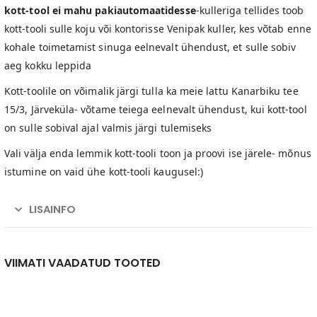
kott-tool ei mahu pakiautomaatidesse
-kulleriga tellides toob
kott-tooli sulle koju või kontorisse Venipak kuller, kes võtab enne
kohale toimetamist sinuga eelnevalt ühendust, et sulle sobiv
aeg kokku leppida
Kott-toolile on võimalik järgi tulla ka meie lattu Kanarbiku tee
15/3, Järveküla- võtame teiega eelnevalt ühendust, kui kott-tool
on sulle sobival ajal valmis järgi tulemiseks
Vali välja enda lemmik kott-tooli toon ja proovi ise järele- mõnus
istumine on vaid ühe kott-tooli kaugusel:)
LISAINFO
VIIMATI VAADATUD TOOTED