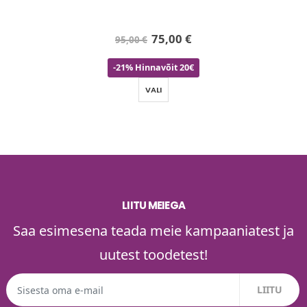
75,00
€
95,00
€
-21% Hinnavõit 20€
VALI
LIITU MEIEGA
Saa esimesena teada meie kampaaniatest ja
uutest toodetest!