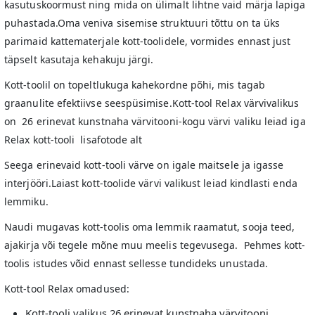
kasutuskoormust ning mida on ülimalt lihtne vaid märja lapiga
puhastada.Oma veniva sisemise struktuuri tõttu on ta üks
parimaid kattematerjale kott-toolidele, vormides ennast just
täpselt kasutaja kehakuju järgi.
Kott-toolil on topeltlukuga kahekordne põhi, mis tagab
graanulite efektiivse seespüsimise.Kott-tool Relax värvivalikus
on 26 erinevat kunstnaha värvitooni-kogu värvi valiku leiad iga
Relax kott-tooli lisafotode alt
Seega erinevaid kott-tooli värve on igale maitsele ja igasse
interjööri.Laiast kott-toolide värvi valikust leiad kindlasti enda
lemmiku.
Naudi mugavas kott-toolis oma lemmik raamatut, sooja teed,
ajakirja või tegele mõne muu meelis tegevusega. Pehmes kott-
toolis istudes võid ennast sellesse tundideks unustada.
Kott-tool Relax omadused:
Kott-tooli valikus 26 erinevat kunstnaha värvitooni