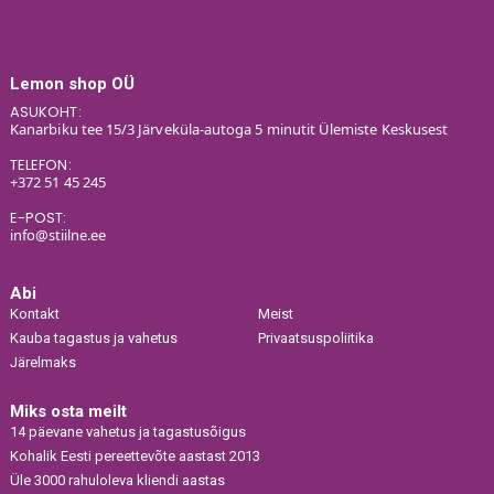
Lemon shop OÜ
ASUKOHT:
Kanarbiku tee 15/3 Järveküla-autoga 5 minutit Ülemiste Keskusest
TELEFON:
+372 51 45 245
E-POST:
info@stiilne.ee
Abi
Kontakt
Meist
Kauba tagastus ja vahetus
Privaatsuspoliitika
Järelmaks
Miks osta meilt
14 päevane vahetus ja tagastusõigus
Kohalik Eesti pereettevõte aastast 2013
Üle 3000 rahuloleva kliendi aastas