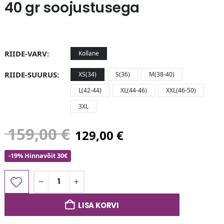
40 gr soojustusega
RIIDE-VARV
Kollane
RIIDE-SUURUS
XS(34)
S(36)
M(38-40)
L(42-44)
XL(44-46)
XXL(46-50)
3XL
159,00
€
129,00
€
-19% Hinnavõit 30€
LISA KORVI