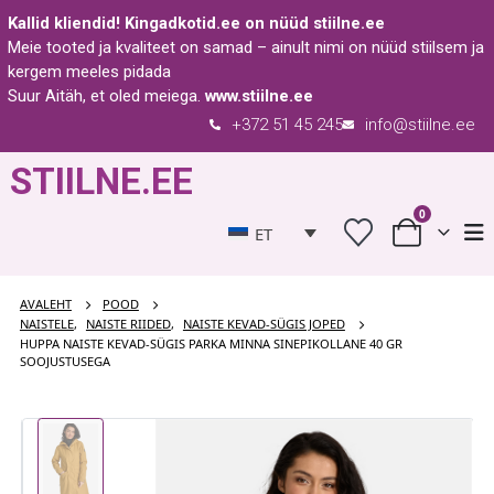
Kallid kliendid!
Kingadkotid.ee
on nüüd
stiilne.ee
Meie tooted ja kvaliteet on samad – ainult nimi on nüüd stiilsem ja
kergem meeles pidada
Suur Aitäh, et oled meiega.
www.stiilne.ee
+372 51 45 245
info@stiilne.ee
STIILNE.EE
0
ET
AVALEHT
POOD
NAISTELE
,
NAISTE RIIDED
,
NAISTE KEVAD-SÜGIS JOPED
HUPPA NAISTE KEVAD-SÜGIS PARKA MINNA SINEPIKOLLANE 40 GR
SOOJUSTUSEGA