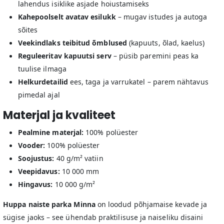
lahendus isiklike asjade hoiustamiseks
Kahepoolselt avatav esilukk
– mugav istudes ja autoga
sõites
Veekindlaks teibitud õmblused
(kapuuts, õlad, kaelus)
Reguleeritav kapuutsi serv
– püsib paremini peas ka
tuulise ilmaga
Helkurdetailid
ees, taga ja varrukatel – parem nähtavus
pimedal ajal
Materjal ja kvaliteet
Pealmine materjal:
100% polüester
Vooder:
100% polüester
Soojustus:
40 g/m² vatiin
Veepidavus:
10 000 mm
Hingavus:
10 000 g/m²
Huppa naiste parka Minna
on loodud põhjamaise kevade ja
sügise jaoks – see ühendab praktilisuse ja naiseliku disaini