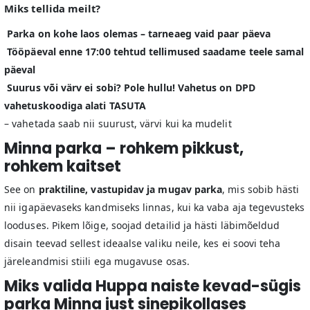
Miks tellida meilt?
Parka on kohe laos olemas – tarneaeg vaid paar päeva
Tööpäeval enne 17:00 tehtud tellimused saadame teele samal
päeval
Suurus või värv ei sobi? Pole hullu! Vahetus on DPD
vahetuskoodiga alati TASUTA
– vahetada saab nii suurust, värvi kui ka mudelit
Minna parka – rohkem pikkust,
rohkem kaitset
See on
praktiline, vastupidav ja mugav parka
, mis sobib hästi
nii igapäevaseks kandmiseks linnas, kui ka vaba aja tegevusteks
looduses. Pikem lõige, soojad detailid ja hästi läbimõeldud
disain teevad sellest ideaalse valiku neile, kes ei soovi teha
järeleandmisi stiili ega mugavuse osas.
Miks valida Huppa naiste kevad-sügis
parka Minna just sinepikollases