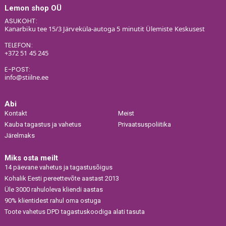
Lemon shop OÜ
ASUKOHT:
Kanarbiku tee 15/3 Järveküla-autoga 5 minutit Ülemiste Keskusest
TELEFON:
+372 51 45 245
E-POST:
info@stiilne.ee
Abi
Kontakt
Meist
Kauba tagastus ja vahetus
Privaatsuspoliitika
Järelmaks
Miks osta meilt
14 päevane vahetus ja tagastusõigus
Kohalik Eesti pereettevõte aastast 2013
Üle 3000 rahuloleva kliendi aastas
90% klientidest rahul oma ostuga
Toote vahetus DPD tagastuskoodiga alati tasuta