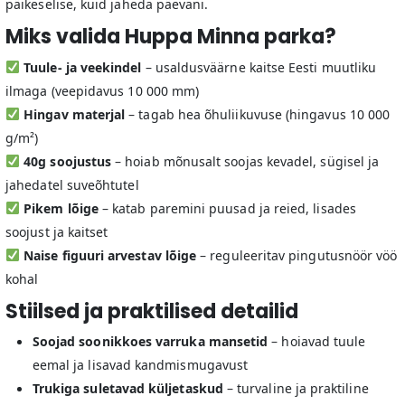
päikeselise, kuid jaheda päevani.
Miks valida Huppa Minna parka?
Tuule- ja veekindel
– usaldusväärne kaitse Eesti muutliku
ilmaga (veepidavus 10 000 mm)
Hingav materjal
– tagab hea õhuliikuvuse (hingavus 10 000
g/m²)
40g soojustus
– hoiab mõnusalt soojas kevadel, sügisel ja
jahedatel suveõhtutel
Pikem lõige
– katab paremini puusad ja reied, lisades
soojust ja kaitset
Naise figuuri arvestav lõige
– reguleeritav pingutusnöör vöö
kohal
Stiilsed ja praktilised detailid
Soojad soonikkoes varruka mansetid
– hoiavad tuule
eemal ja lisavad kandmismugavust
Trukiga suletavad küljetaskud
– turvaline ja praktiline