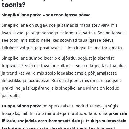
toonis?
Sinepikollane parka – soe toon igasse päeva.
Sinepikollane on sügav, soe ja samas silmapaistev värv, mis
lisab kevad- ja sügishooaega iseloomu ja särtsu. See on täpselt
see toon, mis sobib neile, kes soovivad tuua igasse päeva
killukese valgust ja positiivsust – ilma liigselt silma torkamata.
Sinepikollane sümboliseerib elujõudu, soojust ja sisemist
tugevust. See ei ole tavaline kollane – see on küps, tasakaalukas
ja trendikas valik, mis sobib ideaalselt meie põhjamaisesse
ilmastikku ja loodusesse. Kui otsid jopet, mis on samaaegselt
praktiline ja isikupärane, siis sinepikollane Minna on loodud
just sulle.
Huppa Minna parka
on spetsiaalselt loodud kevad- ja sügis
hooajaks, mil ilm võib minutitega muutuda. Tänu oma
pikemale
lõikele
,
soojadele varrukamansettidele
ja
trukiga suletavatele
taskutele
, on see parka ideaalne valik neile, kes hindavad