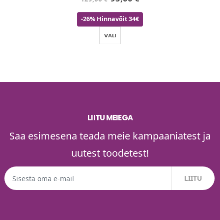
-26% Hinnavõit 34€
VALI
LIITU MEIEGA
Saa esimesena teada meie kampaaniatest ja
uutest toodetest!