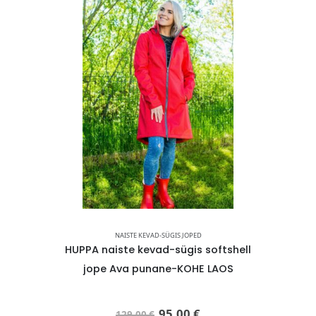
NAISTE KEVAD-SÜGIS JOPED
ulekindel
HUPPA naiste kevad-sügis softshell
HUPPA 
 parka 40
jope Ava punane-KOHE LAOS
Janelle 
 LAOS
95,00
€
129,00
€