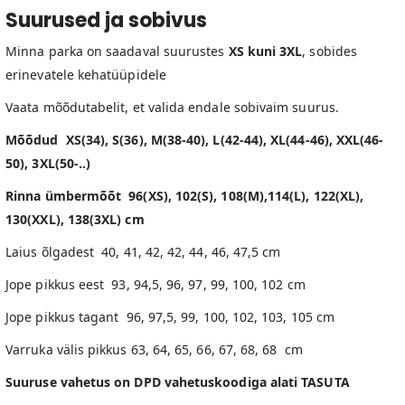
Suurused ja sobivus
Minna parka on saadaval suurustes
XS kuni 3XL
, sobides
erinevatele kehatüüpidele
Vaata mõõdutabelit, et valida endale sobivaim suurus.
Mõõdud XS(34), S(36), M(38-40), L(42-44), XL(44-46), XXL(46-
50), 3XL(50-..)
Rinna ümbermõõt 96(XS), 102(S), 108(M),114(L), 122(XL),
130(XXL), 138(3XL) cm
Laius õlgadest 40, 41, 42, 42, 44, 46, 47,5 cm
Jope pikkus eest 93, 94,5, 96, 97, 99, 100, 102 cm
Jope pikkus tagant 96, 97,5, 99, 100, 102, 103, 105 cm
Varruka välis pikkus 63, 64, 65, 66, 67, 68, 68 cm
Suuruse vahetus on DPD vahetuskoodiga alati TASUTA