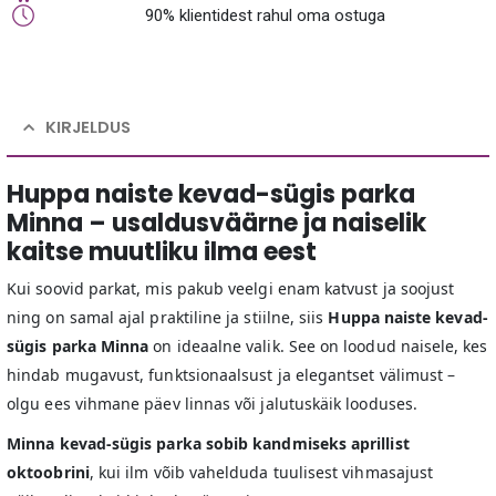
90% klientidest rahul oma ostuga
KIRJELDUS
Huppa naiste kevad-sügis parka
Minna – usaldusväärne ja naiselik
kaitse muutliku ilma eest
Kui soovid parkat, mis pakub veelgi enam katvust ja soojust
ning on samal ajal praktiline ja stiilne, siis
Huppa naiste kevad-
sügis parka Minna
on ideaalne valik. See on loodud naisele, kes
hindab mugavust, funktsionaalsust ja elegantset välimust –
olgu ees vihmane päev linnas või jalutuskäik looduses.
Minna kevad-sügis parka sobib kandmiseks aprillist
oktoobrini
, kui ilm võib vahelduda tuulisest vihmasajust