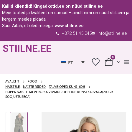
Kallid kliendid!
Kingadkotid.ee
on nüüd
stiilne.ee
Meie tooted ja kvaliteet on samad – ainult nimi on nüüd stiilsem ja
kergem meeles pidada
Suur Aitäh, et oled meiega.
www.stiilne.ee
+372 51 45 245
info@stiilne.ee
STIILNE.EE
0
ET
AVALEHT
POOD
NAISTELE
,
NAISTE RIIDED
,
TALVEJOPED KUNI -60%
HUPPA NAISTE TALVEPARKA VIVIAN ROHELINE KUNSTKARVAGA(200GR
SOOJUSTUSEGA)