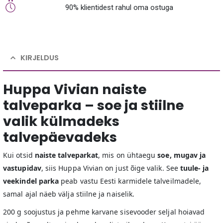
90% klientidest rahul oma ostuga
KIRJELDUS
Huppa Vivian naiste
talveparka – soe ja stiilne
valik külmadeks
talvepäevadeks
Kui otsid
naiste talveparkat
, mis on ühtaegu
soe, mugav ja
vastupidav
, siis Huppa Vivian on just õige valik. See
tuule- ja
veekindel parka
peab vastu Eesti karmidele talveilmadele,
samal ajal näeb välja stiilne ja naiselik.
200 g soojustus ja pehme karvane sisevooder seljal hoiavad