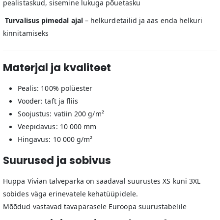
pealistaskud, sisemine lukuga põuetasku
Turvalisus pimedal ajal
– helkurdetailid ja aas enda helkuri
kinnitamiseks
Materjal ja kvaliteet
Pealis: 100% polüester
Vooder: taft ja fliis
Soojustus: vatiin 200 g/m²
Veepidavus: 10 000 mm
Hingavus: 10 000 g/m²
Suurused ja sobivus
Huppa Vivian talveparka on saadaval suurustes XS kuni 3XL
sobides väga erinevatele kehatüüpidele.
Mõõdud vastavad tavapärasele Euroopa suurustabelile