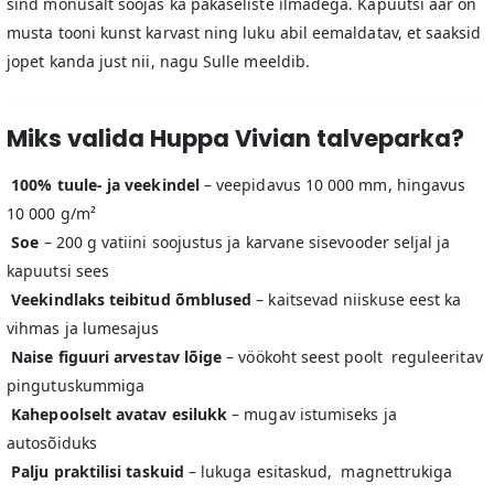
sind mõnusalt soojas ka pakaseliste ilmadega. Kapuutsi äär on
musta tooni kunst karvast ning luku abil eemaldatav, et saaksid
jopet kanda just nii, nagu Sulle meeldib.
Miks valida Huppa Vivian talveparka?
100% tuule- ja veekindel
– veepidavus 10 000 mm, hingavus
10 000 g/m²
Soe
– 200 g vatiini soojustus ja karvane sisevooder seljal ja
kapuutsi sees
Veekindlaks teibitud õmblused
– kaitsevad niiskuse eest ka
vihmas ja lumesajus
Naise figuuri arvestav lõige
– vöökoht seest poolt reguleeritav
pingutuskummiga
Kahepoolselt avatav esilukk
– mugav istumiseks ja
autosõiduks
Palju praktilisi taskuid
– lukuga esitaskud, magnettrukiga