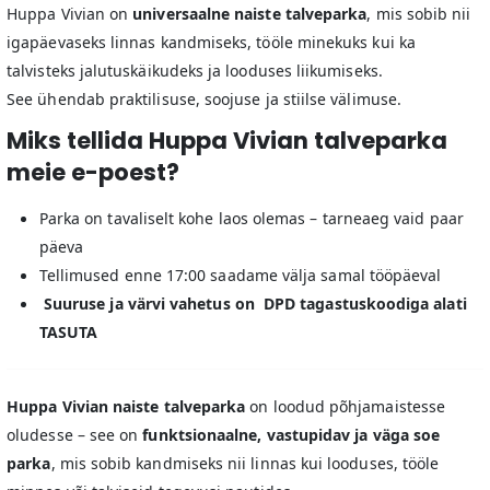
Huppa Vivian on
universaalne naiste talveparka
, mis sobib nii
igapäevaseks linnas kandmiseks, tööle minekuks kui ka
talvisteks jalutuskäikudeks ja looduses liikumiseks.
See ühendab praktilisuse, soojuse ja stiilse välimuse.
Miks tellida Huppa Vivian talveparka
meie e-poest?
Parka on tavaliselt kohe laos olemas – tarneaeg vaid paar
päeva
Tellimused enne 17:00 saadame välja samal tööpäeval
Suuruse ja värvi vahetus on DPD tagastuskoodiga alati
TASUTA
Huppa Vivian naiste talveparka
on loodud põhjamaistesse
oludesse – see on
funktsionaalne, vastupidav ja väga soe
parka
, mis sobib kandmiseks nii linnas kui looduses, tööle