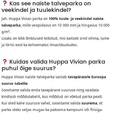
Kas see naiste talveparka on
veekindel ja tuulekindel?
Jah. Huppa Vivian parka on
100% tuule- ja veekindel naiste
talveparka
, mille veepidavus on 10 000 mm ja hingavus 10 000
g/m².
Lisaks on kõik õmblused teibitud, mis kaitseb sind vihma, lume
ja lörtsi eest ka kehvemates ilmastikuoludes.
Kuidas valida Huppa Vivian parka
puhul õige suurus?
Huppa Vivian naiste talveparka vastab
tavapärasele Euroopa
suurus tabelile
.
Soovitame valida enda tavapärane suuruse ning vaadata
kindlasti mõõdutabelit, kus mõõdud on võetud parka pealt.
Kui oled kahe suuruse vahel, soovitame valida
suurema
, et
parka oleks seljas mugav ka paksema kampsuni või fliisiga.