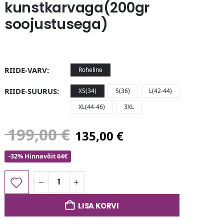
kunstkarvaga(200gr
soojustusega)
RIIDE-VARV
Roheline
RIIDE-SUURUS
XS(34)
S(36)
L(42-44)
XL(44-46)
3XL
199,00
€
135,00
€
-32% Hinnavõit 64€
LISA KORVI