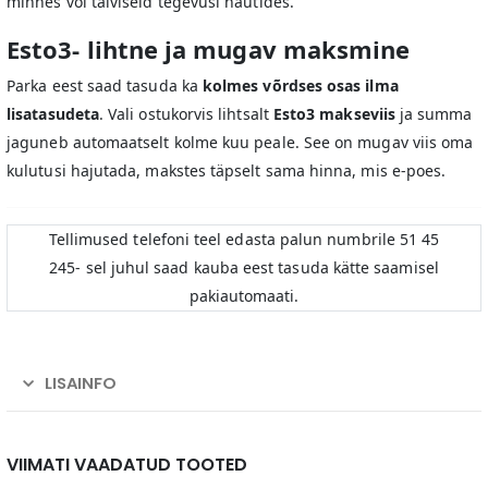
minnes või talviseid tegevusi nautides.
Esto3- lihtne ja mugav maksmine
Parka eest saad tasuda ka
kolmes võrdses osas ilma
lisatasudeta
. Vali ostukorvis lihtsalt
Esto3 makseviis
ja summa
jaguneb automaatselt kolme kuu peale. See on mugav viis oma
kulutusi hajutada, makstes täpselt sama hinna, mis e-poes.
Tellimused telefoni teel edasta palun numbrile 51 45
245- sel juhul saad kauba eest tasuda kätte saamisel
pakiautomaati.
LISAINFO
VIIMATI VAADATUD TOOTED