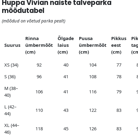
Huppa Vivian naiste talveparka
mõõdutabel
(mõõdud on võetud parka pealt)
Rinna
Õlgade
Puusa
Pikkus
Pi
Suurus
ümbermõõt
laius
ümbermõõt
eest
ta
(cm)
(cm)
(cm)
(cm)
(c
XS (34)
92
40
104
77
S (36)
96
41
108
78
M (38–
106
41
116
79
40)
L (42–
110
43
122
83
44)
XL (44–
118
45
126
83
46)