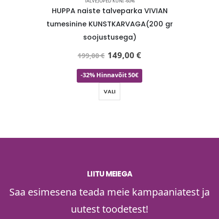
TALVEJOPED KUNI -60%
indel
HUPPA naiste talveparka VIVIAN
HUPPA hä
iste
tumesinine KUNSTKARVAGA(200 gr
so
e-KOHE
soojustusega)
149,00
€
199,00
€
-32% Hinnavõit 50€
VALI
LIITU MEIEGA
Saa esimesena teada meie kampaaniatest ja
uutest toodetest!