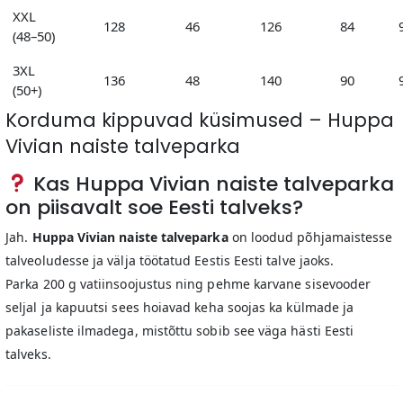
XXL
128
46
126
84
(48–50)
3XL
136
48
140
90
(50+)
Korduma kippuvad küsimused – Huppa
Vivian naiste talveparka
Kas Huppa Vivian naiste talveparka
on piisavalt soe Eesti talveks?
Jah.
Huppa Vivian naiste talveparka
on loodud põhjamaistesse
talveoludesse ja välja töötatud Eestis Eesti talve jaoks.
Parka 200 g vatiinsoojustus ning pehme karvane sisevooder
seljal ja kapuutsi sees hoiavad keha soojas ka külmade ja
pakaseliste ilmadega, mistõttu sobib see väga hästi Eesti
talveks.