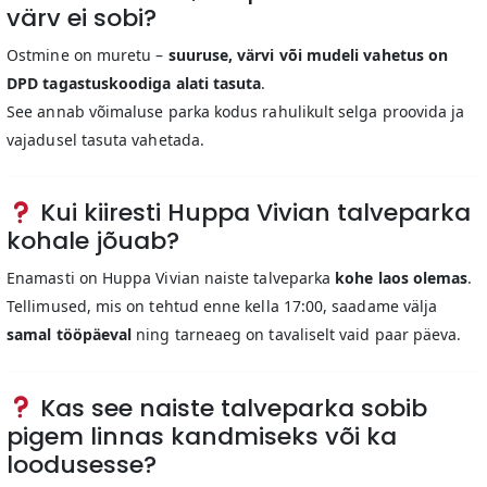
värv ei sobi?
Ostmine on muretu –
suuruse, värvi või mudeli vahetus on
DPD tagastuskoodiga alati tasuta
.
See annab võimaluse parka kodus rahulikult selga proovida ja
vajadusel tasuta vahetada.
Kui kiiresti Huppa Vivian talveparka
kohale jõuab?
Enamasti on Huppa Vivian naiste talveparka
kohe laos olemas
.
Tellimused, mis on tehtud enne kella 17:00, saadame välja
samal tööpäeval
ning tarneaeg on tavaliselt vaid paar päeva.
Kas see naiste talveparka sobib
pigem linnas kandmiseks või ka
loodusesse?