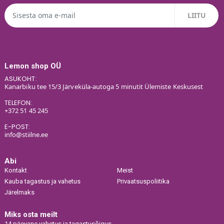
Lemon shop OÜ
ASUKOHT:
Kanarbiku tee 15/3 Järveküla-autoga 5 minutit Ülemiste Keskusest
TELEFON:
+372 51 45 245
E-POST:
info@stiilne.ee
Abi
Kontakt
Meist
Kauba tagastus ja vahetus
Privaatsuspoliitika
Järelmaks
Miks osta meilt
14 päevane vahetus ja tagastusõigus