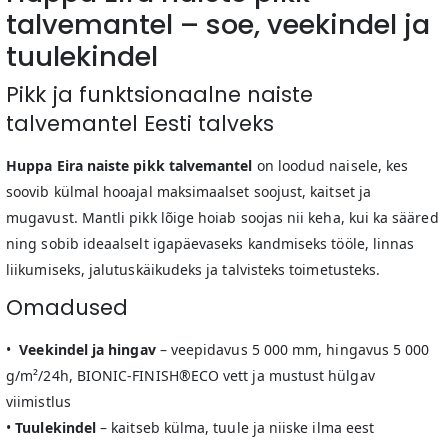
talvemantel – soe, veekindel ja
tuulekindel
Pikk ja funktsionaalne naiste
talvemantel Eesti talveks
Huppa Eira naiste pikk talvemantel
on loodud naisele, kes
soovib külmal hooajal maksimaalset soojust, kaitset ja
mugavust. Mantli pikk lõige hoiab soojas nii keha, kui ka sääred
ning sobib ideaalselt igapäevaseks kandmiseks tööle, linnas
liikumiseks, jalutuskäikudeks ja talvisteks toimetusteks.
Omadused
• ️
Veekindel ja hingav
– veepidavus 5 000 mm, hingavus 5 000
g/m²/24h, BIONIC-FINISH®ECO vett ja mustust hülgav
viimistlus
•
Tuulekindel
– kaitseb külma, tuule ja niiske ilma eest