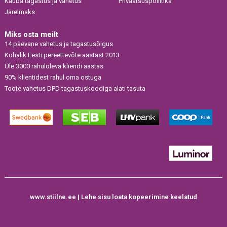
Kauba tagastus ja vahetus
Privaatsuspoliitika
Järelmaks
Miks osta meilt
14 päevane vahetus ja tagastusõigus
Kohalik Eesti pereettevõte aastast 2013
Üle 3000 rahuloleva kliendi aastas
90% klientidest rahul oma ostuga
Toote vahetus DPD tagastuskoodiga alati tasuta
www.stiilne.ee | Lehe sisu loata kopeerimine keelatud