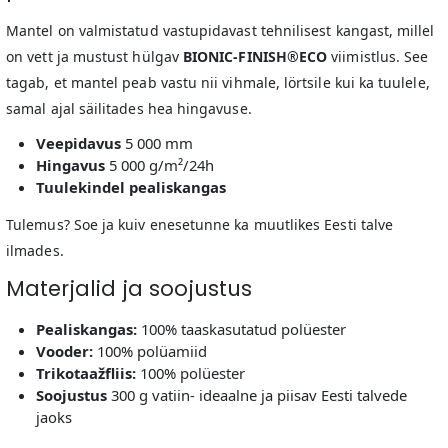
Mantel on valmistatud vastupidavast tehnilisest kangast, millel
on vett ja mustust hülgav
BIONIC-FINISH®ECO
viimistlus. See
tagab, et mantel peab vastu nii vihmale, lörtsile kui ka tuulele,
samal ajal säilitades hea hingavuse.
Veepidavus
5 000 mm
Hingavus
5 000 g/m²/24h
Tuulekindel pealiskangas
Tulemus? Soe ja kuiv enesetunne ka muutlikes Eesti talve
ilmades.
Materjalid ja soojustus
Pealiskangas:
100% taaskasutatud polüester
Vooder:
100% polüamiid
Trikotaažfliis:
100% polüester
Soojustus
300 g vatiin- ideaalne ja piisav Eesti talvede
jaoks