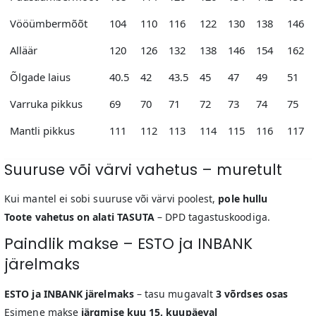
Vööümbermõõt
104
110
116
122
130
138
146
Alläär
120
126
132
138
146
154
162
Õlgade laius
40.5
42
43.5
45
47
49
51
Varruka pikkus
69
70
71
72
73
74
75
Mantli pikkus
111
112
113
114
115
116
117
Suuruse või värvi vahetus – muretult
Kui mantel ei sobi suuruse või värvi poolest,
pole hullu
Toote vahetus on alati TASUTA
– DPD tagastuskoodiga.
Paindlik makse – ESTO ja INBANK
järelmaks
ESTO ja INBANK järelmaks
– tasu mugavalt
3 võrdses osas
Esimene makse
järgmise kuu 15. kuupäeval