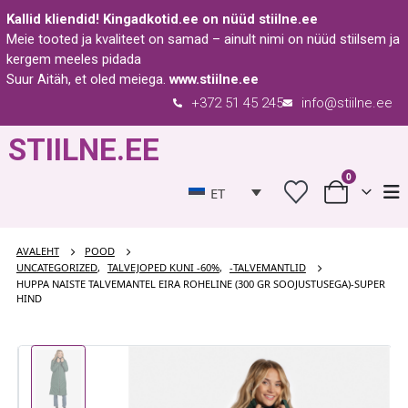
Kallid kliendid!
Kingadkotid.ee
on nüüd
stiilne.ee
Meie tooted ja kvaliteet on samad – ainult nimi on nüüd stiilsem ja
kergem meeles pidada
Suur Aitäh, et oled meiega.
www.stiilne.ee
+372 51 45 245
info@stiilne.ee
STIILNE.EE
0
ET
AVALEHT
POOD
UNCATEGORIZED
,
TALVEJOPED KUNI -60%
,
-TALVEMANTLID
HUPPA NAISTE TALVEMANTEL EIRA ROHELINE (300 GR SOOJUSTUSEGA)-SUPER
HIND