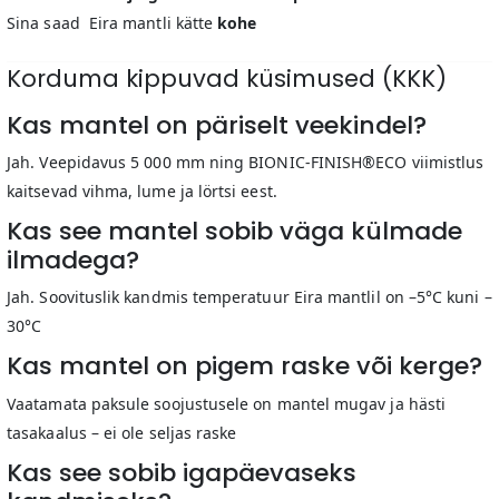
Sina saad Eira mantli kätte
kohe
Korduma kippuvad küsimused (KKK)
Kas mantel on päriselt veekindel?
Jah. Veepidavus 5 000 mm ning BIONIC-FINISH®ECO viimistlus
kaitsevad vihma, lume ja lörtsi eest.
Kas see mantel sobib väga külmade
ilmadega?
Jah. Soovituslik kandmis temperatuur Eira mantlil on –5°C kuni –
30°C
Kas mantel on pigem raske või kerge?
Vaatamata paksule soojustusele on mantel mugav ja hästi
tasakaalus – ei ole seljas raske
Kas see sobib igapäevaseks