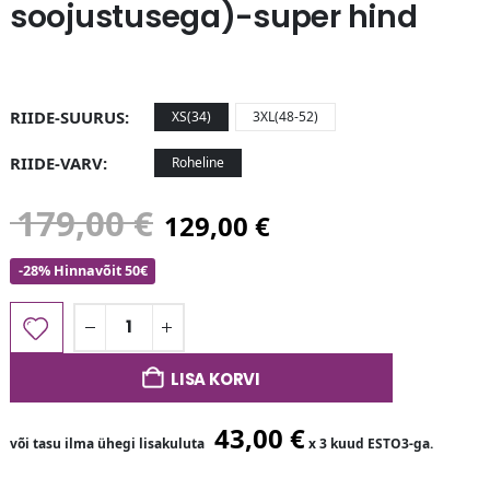
soojustusega)-super hind
RIIDE-SUURUS
XS(34)
3XL(48-52)
RIIDE-VARV
Roheline
179,00
€
129,00
€
-28% Hinnavõit 50€
LISA KORVI
43,00
€
või tasu ilma ühegi lisakuluta
x 3 kuud ESTO3-ga.