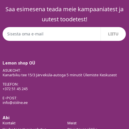
Saa esimesena teada meie kampaaniatest ja
uutest toodetest!
Lemon shop OÜ
ASUKOHT:
Kanarbiku tee 15/3 Järveküla-autoga 5 minutit Ülemiste Keskusest
TELEFON:
+372 51 45 245
E-POST:
info@stiilne.ee
Abi
Kontakt
Meist