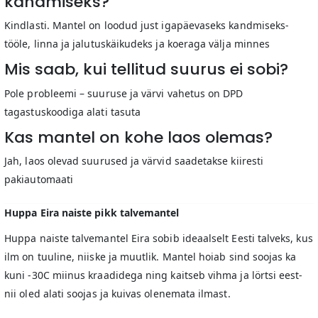
kandmiseks?
Kindlasti. Mantel on loodud just igapäevaseks kandmiseks-
tööle, linna ja jalutuskäikudeks ja koeraga välja minnes
Mis saab, kui tellitud suurus ei sobi?
Pole probleemi – suuruse ja värvi vahetus on DPD
tagastuskoodiga alati tasuta
Kas mantel on kohe laos olemas?
Jah, laos olevad suurused ja värvid saadetakse kiiresti
pakiautomaati
Huppa Eira naiste pikk talvemantel
Huppa naiste talvemantel Eira sobib ideaalselt Eesti talveks, kus
ilm on tuuline, niiske ja muutlik. Mantel hoiab sind soojas ka
kuni -30C miinus kraadidega ning kaitseb vihma ja lörtsi eest-
nii oled alati soojas ja kuivas olenemata ilmast.