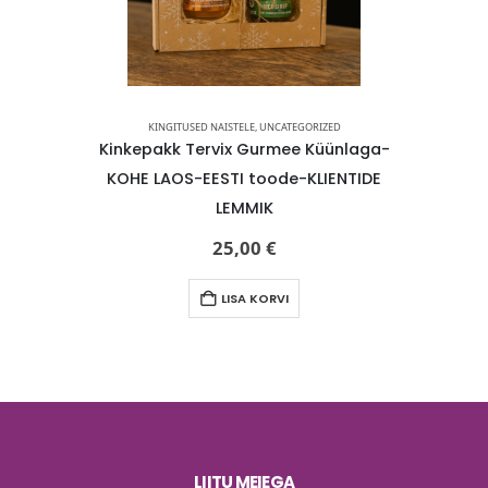
ŠAMPOONID
,
UNCATEGORIZED
KINGITUSED NAISTELE
,
UNCATEGORIZED
JUUS
Kinkepakk Tervix Gurmee Küünlaga-
MAGRADA P
 58gr-Hea
KOHE LAOS-EESTI toode-KLIENTIDE
ŠAMPOON 
e
LEMMIK
25,00
€
LISA KORVI
LIITU MEIEGA