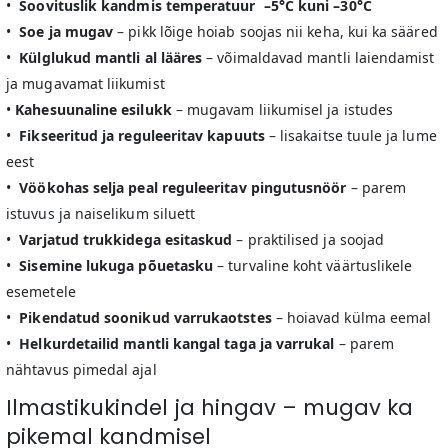
•
Soovituslik kandmis temperatuur
–5°C kuni –30°C
•
Soe ja mugav
– pikk lõige hoiab soojas nii keha, kui ka sääred
•
Külglukud mantli al lääres
– võimaldavad mantli laiendamist
ja mugavamat liikumist
•
Kahesuunaline esilukk
– mugavam liikumisel ja istudes
•
Fikseeritud ja reguleeritav kapuuts
– lisakaitse tuule ja lume
eest
•
Vöökohas selja peal reguleeritav pingutusnöör
– parem
istuvus ja naiselikum siluett
•
Varjatud trukkidega esitaskud
– praktilised ja soojad
•
Sisemine lukuga põuetasku
– turvaline koht väärtuslikele
esemetele
•
Pikendatud soonikud varrukaotstes
– hoiavad külma eemal
•
Helkurdetailid mantli kangal taga ja varrukal
– parem
nähtavus pimedal ajal
Ilmastikukindel ja hingav – mugav ka
pikemal kandmisel