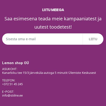
LIITU MEIEGA
Saa esimesena teada meie kampaaniatest ja
uutest toodetest!
Lemon shop OÜ
ASUKOHT:
Kanarbiku tee 15/3 Järveküla-autoga 5 minutit Ülemiste Keskusest
TELEFON:
+372 51 45 245
E-POST:
info@stiilne.ee