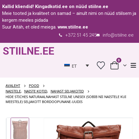
Kallid kliendid!
Kingadkotid.ee
on nüüd
stiilne.ee
Meie tooted ja kvaliteet on samad – ainult nimi on nüüd stiilsem ja
kergem meeles pidada
Suur Aitäh, et oled meiega.
www.stiilne.ee
+372 51 45 245
info@stiilne.ee
STIILNE.EE
0
ET
AVALEHT
POOD
NAISTELE
,
NAISTE KOTID
,
NAHAST SELJAKOTID
HIDE STICHES NATURAALNAHAST STIILNE UNISEX (SOBIB NII NAISTELE KUI
MEESTELE) SELJAKOTT BORDOOPUNANE-UUDIS