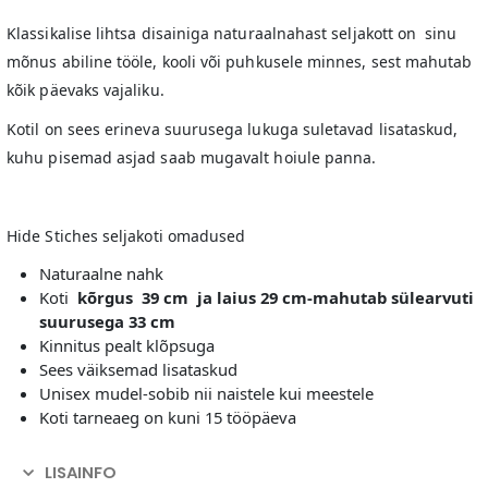
Klassikalise lihtsa disainiga naturaalnahast seljakott on sinu
mõnus abiline tööle, kooli või puhkusele minnes, sest mahutab
kõik päevaks vajaliku.
Kotil on sees erineva suurusega lukuga suletavad lisataskud,
kuhu pisemad asjad saab mugavalt hoiule panna.
Hide Stiches seljakoti omadused
Naturaalne nahk
Koti
kõrgus 39 cm ja laius 29 cm-mahutab sülearvuti
suurusega 33 cm
Kinnitus pealt klõpsuga
Sees väiksemad lisataskud
Unisex mudel-sobib nii naistele kui meestele
Koti tarneaeg on kuni 15 tööpäeva
LISAINFO