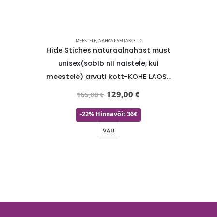
AISTELE
MEESTELE
,
NAHAST SELJAKOTID
KINGI
t Marco
Hide Stiches naturaalnahast must
HIDE STI
unisex(sobib nii naistele, kui
unisex
meestele) arvuti kott-KOHE LAOS-
SUPER HIND
129,00
€
165,00
€
-22% Hinnavõit 36€
VALI