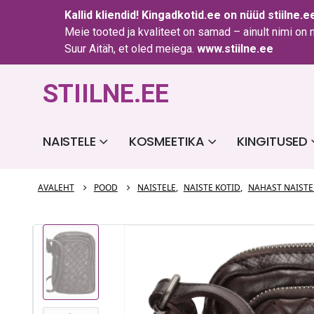
Kallid kliendid!
Kingadkotid.ee
on nüüd
stiilne.e
Meie tooted ja kvaliteet on samad – ainult nimi on
Suur Aitäh, et oled meiega.
www.stiilne.ee
STIILNE.EE
NAISTELE
KOSMEETIKA
KINGITUSED
AVALEHT
POOD
NAISTELE
,
NAISTE KOTID
,
NAHAST NAISTE