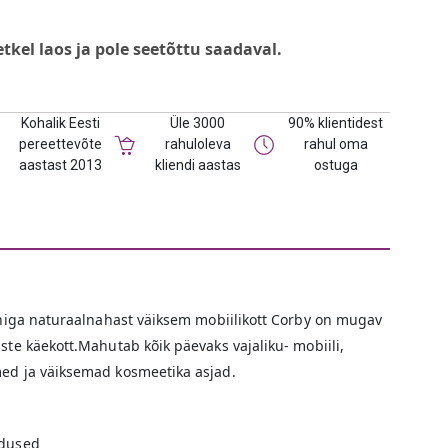
etkel laos ja pole seetõttu saadaval.
Kohalik Eesti
Üle 3000
90% klientidest
pereettevõte
rahuloleva
rahul oma
aastast 2013
kliendi aastas
ostuga
ainiga naturaalnahast väiksem mobiilikott Corby on mugav
iste käekott.Mahutab kõik päevaks vajaliku- mobiili,
med ja väiksemad kosmeetika asjad.
adused