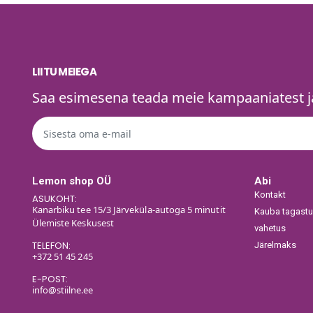
LIITU MEIEGA
Saa esimesena teada meie kampaaniatest ja
Lemon shop OÜ
Abi
Kontakt
ASUKOHT:
Kanarbiku tee 15/3 Järveküla-autoga 5 minutit
Kauba tagastu
Ülemiste Keskusest
vahetus
TELEFON:
Järelmaks
+372 51 45 245
E-POST:
info@stiilne.ee