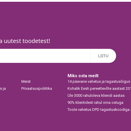
 uutest toodetest!
Miks osta meilt
Meist
14 päevane vahetus ja tagastusõigus
s ja
Privaatsuspoliitika
Kohalik Eesti pereettevõte aastast 20
Üle 3000 rahuloleva kliendi aastas
90% klientidest rahul oma ostuga
Toote vahetus DPD tagastuskoodiga a