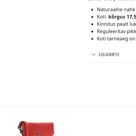
Naturaalne nahk
Koti
kõrgus 17,5
Kinnitus pealt l
Reguleeritav pik
Koti tarneaeg on
LISAINFO