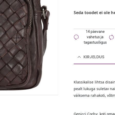
Seda toodet ei ole h
14 päevane
vahetus ja
tagastusõigus
KIRJELDUS
Klassikalise lihtsa dis
pealt lukuga suletav na
väiksema rahakoti, võt
Genicci Corby koti om