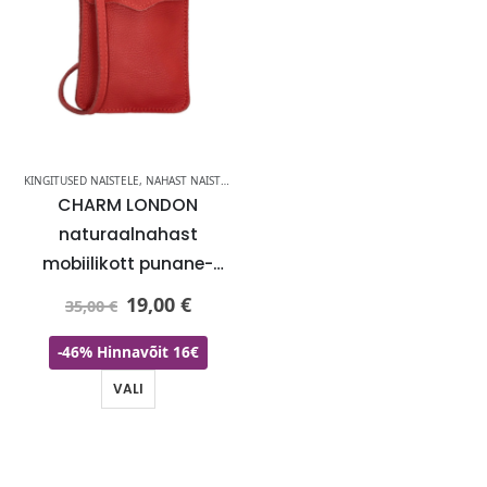
KINGITUSED NAISTELE
,
NAHAST NAISTE MOBIILIKOTID
CHARM LONDON
naturaalnahast
-
mobiilikott punane-
KOHE LAOS
19,00
€
35,00
€
-46% Hinnavõit 16€
VALI