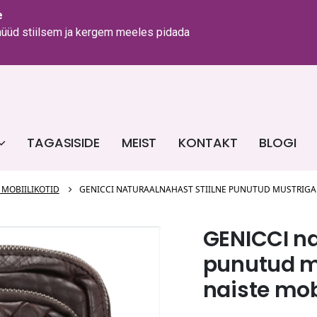
e
 nüüd stiilsem ja kergem meeles pidada
TAGASISIDE
MEIST
KONTAKT
BLOGI
 MOBIILIKOTID
GENICCI NATURAALNAHAST STIILNE PUNUTUD MUSTRIGA
GENICCI na
punutud m
naiste mob