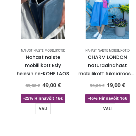
NAHAST NAISTE MOBIILIKOTID
NAHAST NAISTE MOBIILIKOTID
Nahast naiste
CHARM LONDON
mobiilikott Esly
naturaalnahast
helesinine-KOHE LAOS
mobiilikott fuksiaroosa
KOHE LAOS-KIIRE TARNE
49,00
€
19,00
€
65,00
€
35,00
€
-25% Hinnavõit 16€
-46% Hinnavõit 16€
VALI
VALI