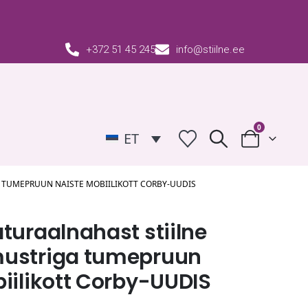
+372 51 45 245
info@stiilne.ee
0
ET
 TUMEPRUUN NAISTE MOBIILIKOTT CORBY-UUDIS
turaalnahast stiilne
ustriga tumepruun
iilikott Corby-UUDIS