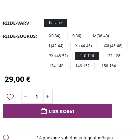
RIIDE-VARV
Kollane
RIIDE-SUURUS
XS(34)
S(36)
M(38-40)
L(42-44)
XL(44-46)
XXL(46-48)
3XL(48-52)
110-116
122-128
134-140
146-152
158-164
29,00
€
LISA KORVI
14 päevane vahetus ja tagastusõigus