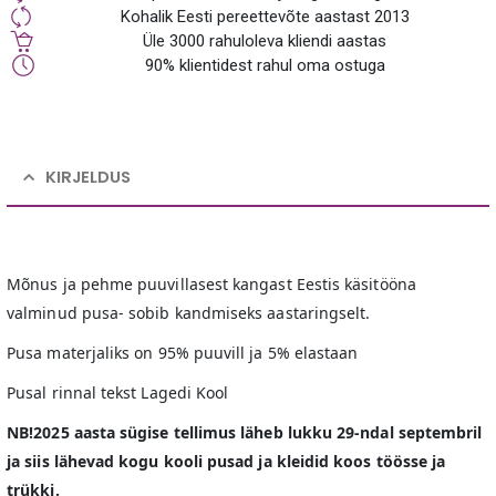
Kohalik Eesti pereettevõte aastast 2013
Üle 3000 rahuloleva kliendi aastas
90% klientidest rahul oma ostuga
KIRJELDUS
Mõnus ja pehme puuvillasest kangast Eestis käsitööna
valminud pusa- sobib kandmiseks aastaringselt.
Pusa materjaliks on 95% puuvill ja 5% elastaan
Pusal rinnal tekst Lagedi Kool
NB!2025 aasta sügise tellimus läheb lukku 29-ndal septembril
ja siis lähevad kogu kooli pusad ja kleidid koos töösse ja
trükki.