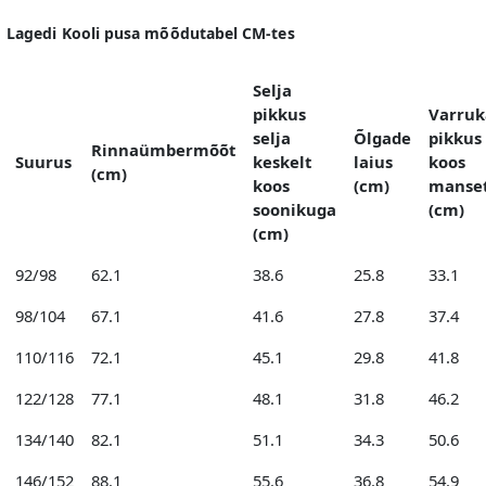
Lagedi Kooli pusa mõõdutabel CM-tes
Selja
pikkus
Varruk
selja
Õlgade
pikkus
Rinnaümbermõõt
Suurus
keskelt
laius
koos
(cm)
koos
(cm)
manset
soonikuga
(cm)
(cm)
92/98
62.1
38.6
25.8
33.1
98/104
67.1
41.6
27.8
37.4
110/116
72.1
45.1
29.8
41.8
122/128
77.1
48.1
31.8
46.2
134/140
82.1
51.1
34.3
50.6
146/152
88.1
55.6
36.8
54.9