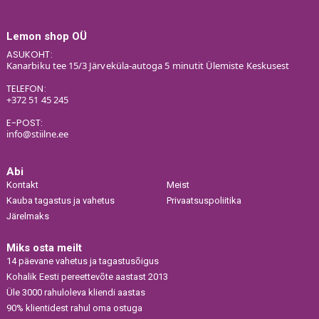
Lemon shop OÜ
ASUKOHT:
Kanarbiku tee 15/3 Järveküla-autoga 5 minutit Ülemiste Keskusest
TELEFON:
+372 51 45 245
E-POST:
info@stiilne.ee
Abi
Kontakt
Meist
Kauba tagastus ja vahetus
Privaatsuspoliitika
Järelmaks
Miks osta meilt
14 päevane vahetus ja tagastusõigus
Kohalik Eesti pereettevõte aastast 2013
Üle 3000 rahuloleva kliendi aastas
90% klientidest rahul oma ostuga