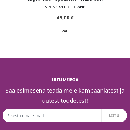
SININE VÕI KOLLANE
suurus 1
45,00
€
VALI
LIITU MEIEGA
Saa esimesena teada meie kampaaniatest ja
uutest toodetest!