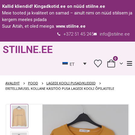
Kallid kliendid!
Kingadkotid.ee
on nüüd
stiilne.ee
Meie tooted ja kvaliteet on samad – ainult nimi on nüüd stiilsem ja
kergem meeles pidada
Suur Aitäh, et oled meiega.
www.stiilne.ee
+372 51 45 245
info@stiilne.ee
STIILNE.EE
0
ET
AVALEHT
POOD
LAGEDI KOOLI PUSAD/KLEIDID
ERITELLIMUSEL KOLLANE KÄSITÖÖ PUSA LAGEDI KOOLI ÕPILASTELE