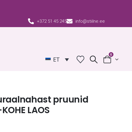
+372 51 45 245
info@stiilne.ee
0
ET
uraalnahast pruunid
-KOHE LAOS