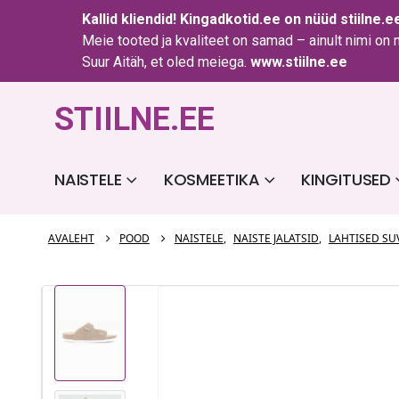
Kallid kliendid!
Kingadkotid.ee
on nüüd
stiilne.e
Meie tooted ja kvaliteet on samad – ainult nimi on
Suur Aitäh, et oled meiega.
www.stiilne.ee
STIILNE.EE
NAISTELE
KOSMEETIKA
KINGITUSED
AVALEHT
POOD
NAISTELE
,
NAISTE JALATSID
,
LAHTISED SU