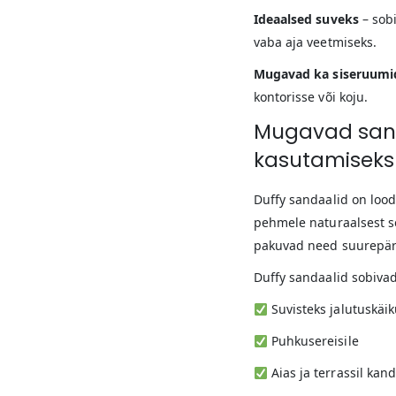
Ideaalsed suveks
– sobi
vaba aja veetmiseks.
Mugavad ka siseruumi
kontorisse või koju.
Mugavad sand
kasutamiseks
Duffy sandaalid on lood
pehmele naturaalsest s
pakuvad need suurepär
Duffy sandaalid sobiva
Suvisteks jalutuskäi
Puhkusereisile
Aias ja terrassil kan