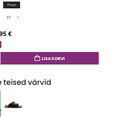
Pruun
,95
€
LISA KORVI
 teised värvid