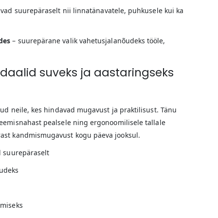
vad suurepäraselt nii linnatänavatele, puhkusele kui ka
des
– suurepärane valik vahetusjalanõudeks tööle,
aalid suveks ja aastaringseks
ud neile, kes hindavad mugavust ja praktilisust. Tänu
eemisnahast pealsele ning ergonoomilisele tallale
ast kandmismugavust kogu päeva jooksul.
d suurepäraselt
kudeks
dmiseks