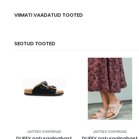
VIIMATI VAADATUD TOOTED
SEOTUD TOOTED
LAHTISED SUVEKINGAD
LAHTISED SUVEKINGAD
AST
DUFFY naturaalnahast
DUFFY naturaalnahast