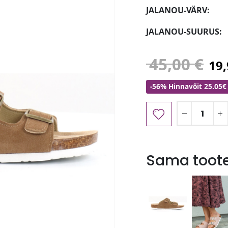
JALANOU-VÄRV
JALANOU-SUURUS
45,00
€
19
-56% Hinnavõit 25.05€
Sama toote