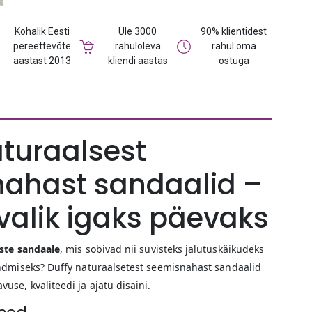
Kohalik Eesti
Üle 3000
90% klientidest
pereettevõte
rahuloleva
rahul oma
aastast 2013
kliendi aastas
ostuga
aturaalsest
ahast sandaalid –
alik igaks päevaks
ste sandaale
, mis sobivad nii suvisteks jalutuskäikudeks
ndmiseks? Duffy naturaalsetest seemisnahast sandaalid
e, kvaliteedi ja ajatu disaini.