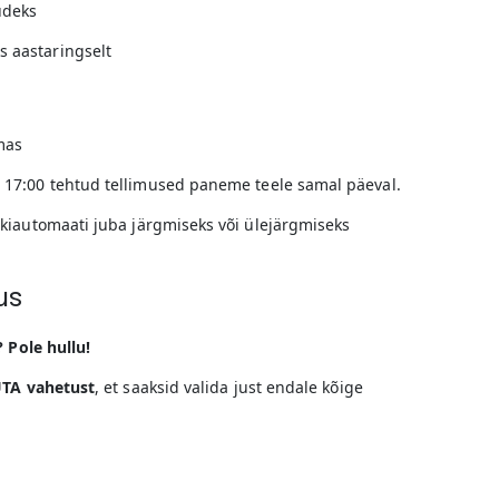
udeks
 aastaringselt
mas
 17:00 tehtud tellimused paneme teele samal päeval.
kiautomaati juba järgmiseks või ülejärgmiseks
us
? Pole hullu!
TA vahetust
, et saaksid valida just endale kõige