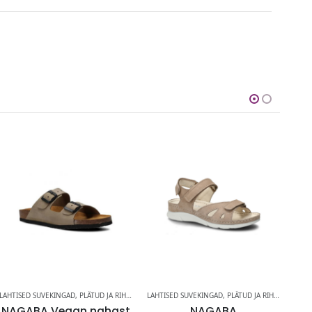
LAHTISED SUVEKINGAD
,
PLÄTUD JA RIHMIKUD
LAHTISED SUVEKINGAD
,
PLÄTUD JA RIHMIKUD
LAHT
NAGABA Vegan nahast
NAGABA
NA