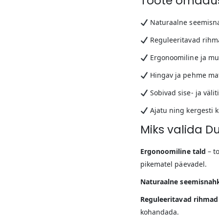
Toote omadu
Naturaalne seemisna
Reguleeritavad rihm
Ergonoomiline ja mu
Hingav ja pehme mat
Sobivad sise- ja väli
Ajatu ning kergesti k
Miks valida D
Ergonoomiline tald
– t
pikematel päevadel.
Naturaalne seemisnah
Reguleeritavad rihmad
kohandada.