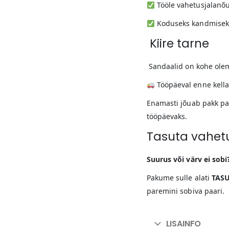
Tööle vahetusjalanõ
Koduseks kandmiseks
Kiire tarne
Sandaalid on kohe ole
Tööpäeval enne kella
Enamasti jõuab pakk pa
tööpäevaks.
Tasuta vahet
Suurus või värv ei sobi
Pakume sulle alati
TASU
paremini sobiva paari.
LISAINFO