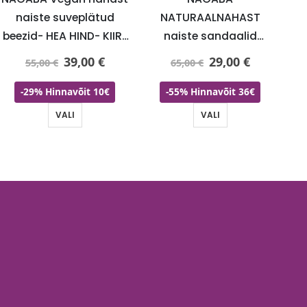
naiste suveplätud
NATURAALNAHAST
O
beezid- HEA HIND- KIIRE
naiste sandaalid
kerged 
TARNE
beezid-SUPER HIND
39,00
€
29,00
€
55,00
€
65,00
€
-29% Hinnavõit 10€
-55% Hinnavõit 36€
VALI
VALI