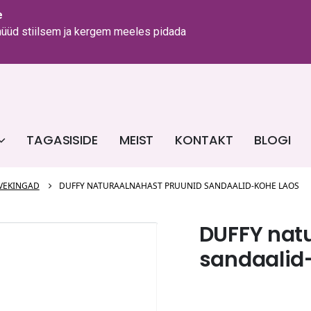
e
 nüüd stiilsem ja kergem meeles pidada
TAGASISIDE
MEIST
KONTAKT
BLOGI
VEKINGAD
DUFFY NATURAALNAHAST PRUUNID SANDAALID-KOHE LAOS
DUFFY nat
sandaalid