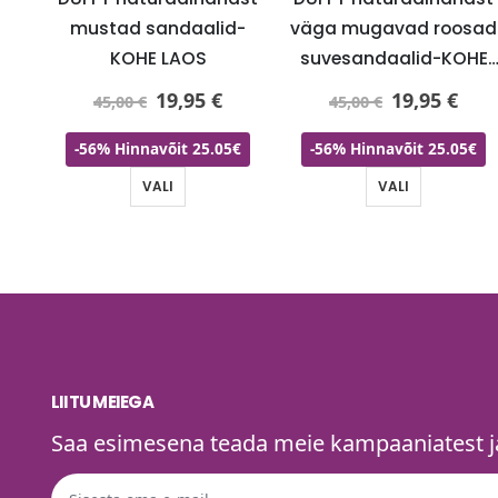
mustad sandaalid-
väga mugavad roosad
KOHE LAOS
suvesandaalid-KOHE
IRE
LAOS
19,95
€
19,95
€
45,00
€
45,00
€
-56% Hinnavõit 25.05€
-56% Hinnavõit 25.05€
VALI
VALI
LIITU MEIEGA
Saa esimesena teada meie kampaaniatest ja