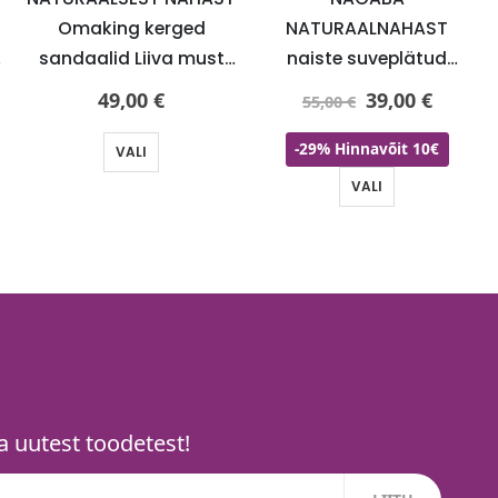
Omaking kerged
NATURAALNAHAST
sandaalid Liiva must
naiste suveplätud
mustaga -UUDIS-KOHE
tumesinised-kohe laos
49,00
€
39,00
€
55,00
€
LAOS
suurused 38 ja 40-HEA
HIND- KIIRE TARNE
-29% Hinnavõit 10€
VALI
VALI
 uutest toodetest!