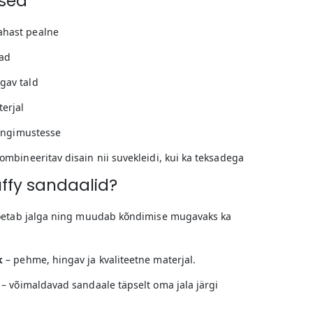
sed
hast pealne
ad
gav tald
erjal
tingimustesse
ombineeritav disain nii suvekleidi, kui ka teksadega
uffy sandaalid?
oetab jalga ning muudab kõndimise mugavaks ka
k
– pehme, hingav ja kvaliteetne materjal.
– võimaldavad sandaale täpselt oma jala järgi