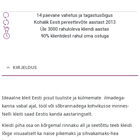
14 päevane vahetus ja tagastusõigus
Kohalik Eesti pereettevõte aastast 2013
Üle 3000 rahuloleva kliendi aastas
90% klientidest rahul oma ostuga
KIRJELDUS
Ideaalne kleit Eesti pisut tuuliste ja külmemate ilmadega-
kanna vabal ajal, tööl või sõbrannadega kohvikusse minnes-
Nelli kleiti saad Eestis kanda aastaringselt.
Kleidi piha osa on kõrgemal rinnaku all ja seetõttu teeb kleidi
lõige visuaalselt ka naise pikemaks ja sihvakamaks-hea