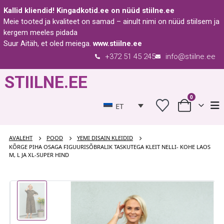
Kallid kliendid!
Kingadkotid.ee
on nüüd
stiilne.ee
Meie tooted ja kvaliteet on samad – ainult nimi on nüüd stiilsem ja
kergem meeles pidada
Suur Aitäh, et oled meiega.
www.stiilne.ee
+372 51 45 245
info@stiilne.ee
STIILNE.EE
0
ET
AVALEHT
POOD
YEMI DISAIN KLEIDID
KÕRGE PIHA OSAGA FIGUURISÕBRALIK TASKUTEGA KLEIT NELLI- KOHE LAOS
M, L JA XL-SUPER HIND