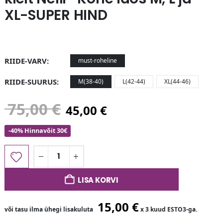
XL-SUPER HIND
RIIDE-VARV
must-roheline
RIIDE-SUURUS
M(38-40)
L(42-44)
XL(44-46)
75,00
€
45,00
€
-40% Hinnavõit 30€
LISA KORVI
15,00
€
või tasu ilma ühegi lisakuluta
x 3 kuud ESTO3-ga.