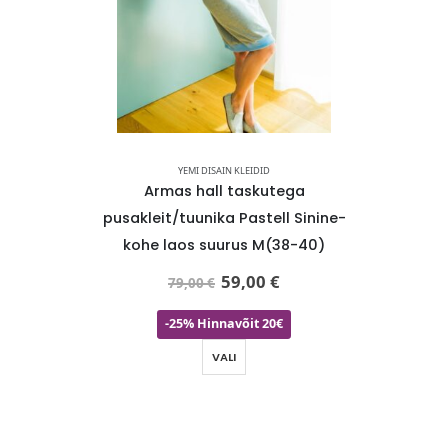
YEMI DISAIN KLEIDID
utega
Armas hall taskutega
Fuk
he laos
pusakleit/tuunika Pastell Sinine-
pusakle
kohe laos suurus M(38-40)
59,00
€
79,00
€
-25% Hinnavõit 20€
VALI