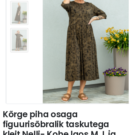
Kõrge piha osaga
figuurisõbralik taskutega
kleit Nelli- Kohe laos M, L ja