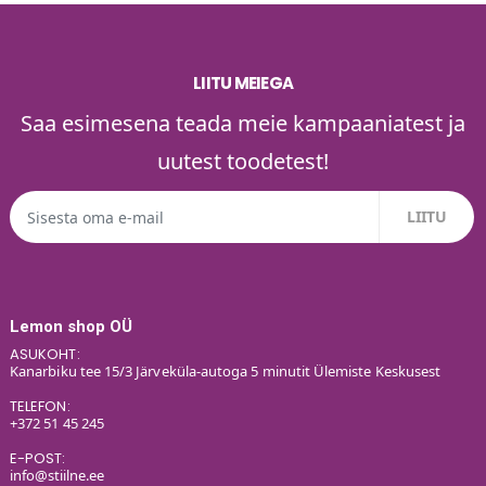
LIITU MEIEGA
Saa esimesena teada meie kampaaniatest ja
uutest toodetest!
Lemon shop OÜ
ASUKOHT:
Kanarbiku tee 15/3 Järveküla-autoga 5 minutit Ülemiste Keskusest
TELEFON:
+372 51 45 245
E-POST:
info@stiilne.ee