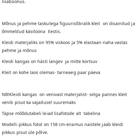
lisaboonus.
Mõnus ja pehme taskutega figuurisõbralik kleit on disainitud ja
õmmeldud käsitööna Eestis.
Kleidi materjaliks on 95% viskoos ja 5% elastaan-naha vastas
pehme ja mõnus
Kleidi kangas on hästi langev ja mitte kortsuv
Kleit on kohe laos olemas- tarneaeg paar päeva
NB!Kleidi kangas on venivast materjalist- selga pannes kleit
venib pisut ka vajadusel suuremaks
Täpse mõõdutabeli leiad lisafotode alt tabelina
Modelli pikkus fotol on 158 cm-enamus naistele jääb kleidi
pikkus pisut üle põlve.