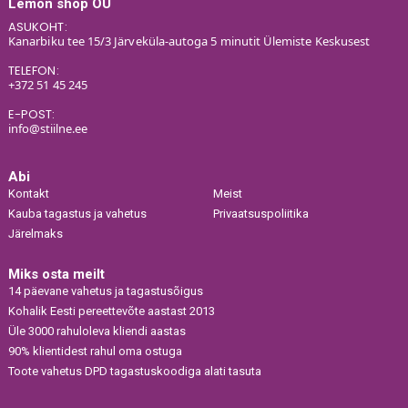
Lemon shop OÜ
ASUKOHT:
Kanarbiku tee 15/3 Järveküla-autoga 5 minutit Ülemiste Keskusest
TELEFON:
+372 51 45 245
E-POST:
info@stiilne.ee
Abi
Kontakt
Meist
Kauba tagastus ja vahetus
Privaatsuspoliitika
Järelmaks
Miks osta meilt
14 päevane vahetus ja tagastusõigus
Kohalik Eesti pereettevõte aastast 2013
Üle 3000 rahuloleva kliendi aastas
90% klientidest rahul oma ostuga
Toote vahetus DPD tagastuskoodiga alati tasuta