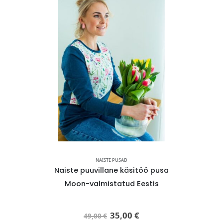
USAD
NAISTE PUSAD
une Mets-
Naiste puuvillane käsitöö pusa
Pilk
 LEMMIK
Moon-valmistatud Eestis
Võlumets- Kohe
35,00
€
49,00
€