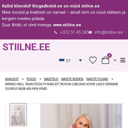
Kallid kliendid!
Kingadkotid.ee
on nüüd
stiilne.ee
Meie tooted ja kvaliteet on samad – ainult nimi on nüüd stiilsem ja
kergem meeles pidada
Suur Aitäh, et oled meiega.
www.stiilne.ee
+372 51 45 245
info@stiilne.ee
STIILNE.EE
0
ET
AVALEHT
POOD
NAISTELE
,
NAISTE RIIDED
,
NAISTE PUSAD
ARMAS HALL TASKUTEGA PUSAKLEIT ROOSA LIBLIKAS-KOHE LAOS VIIMANE
SUURUS M(38-40)-HEA HIND