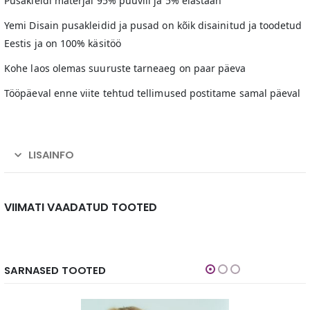
Pusakleidi materjal 95% puuvill ja 5% elastaan
Yemi Disain pusakleidid ja pusad on kõik disainitud ja toodetud
Eestis ja on 100% käsitöö
Kohe laos olemas suuruste tarneaeg on paar päeva
Tööpäeval enne viite tehtud tellimused postitame samal päeval
LISAINFO
VIIMATI VAADATUD TOOTED
SARNASED TOOTED