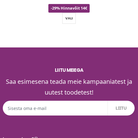
-29% Hinnavõit 14€
VALI
LIITU MEIEGA
Saa esimesena teada meie kampaaniatest ja
uutest toodetest!