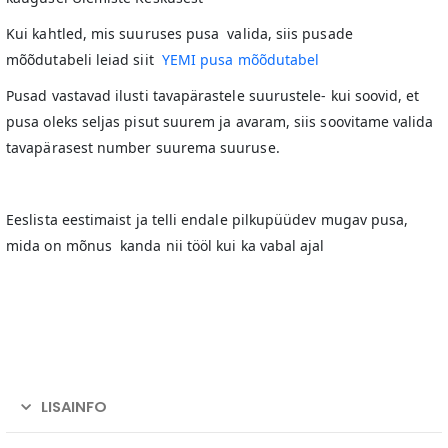
Kui kahtled, mis suuruses pusa valida, siis pusade
mõõdutabeli leiad siit
YEMI pusa mõõdutabel
Pusad vastavad ilusti tavapärastele suurustele- kui soovid, et
pusa oleks seljas pisut suurem ja avaram, siis soovitame valida
tavapärasest number suurema suuruse.
Eeslista eestimaist ja telli endale pilkupüüdev mugav pusa,
mida on mõnus kanda nii tööl kui ka vabal ajal
LISAINFO