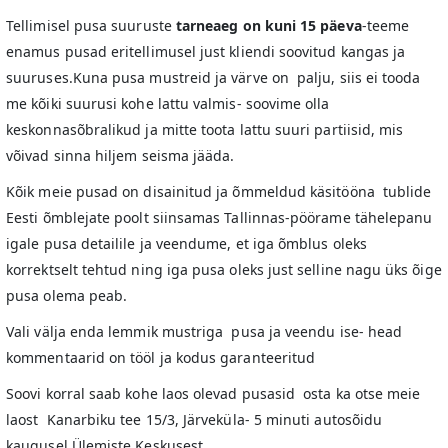
Tellimisel pusa suuruste
tarneaeg on kuni 15 päeva
-teeme
enamus pusad eritellimusel just kliendi soovitud kangas ja
suuruses.Kuna pusa mustreid ja värve on palju, siis ei tooda
me kõiki suurusi kohe lattu valmis- soovime olla
keskonnasõbralikud ja mitte toota lattu suuri partiisid, mis
võivad sinna hiljem seisma jääda.
Kõik meie pusad on disainitud ja õmmeldud käsitööna tublide
Eesti õmblejate poolt siinsamas Tallinnas-pöörame tähelepanu
igale pusa detailile ja veendume, et iga õmblus oleks
korrektselt tehtud ning iga pusa oleks just selline nagu üks õige
pusa olema peab.
Vali välja enda lemmik mustriga pusa ja veendu ise- head
kommentaarid on tööl ja kodus garanteeritud
Soovi korral saab kohe laos olevad pusasid osta ka otse meie
laost Kanarbiku tee 15/3, Järveküla- 5 minuti autosõidu
kaugusel Ülemiste Keskusest