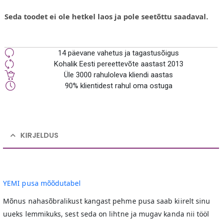
Seda toodet ei ole hetkel laos ja pole seetõttu saadaval.
14 päevane vahetus ja tagastusõigus
Kohalik Eesti pereettevõte aastast 2013
Üle 3000 rahuloleva kliendi aastas
90% klientidest rahul oma ostuga
KIRJELDUS
YEMI pusa mõõdutabel
Mõnus nahasõbralikust kangast pehme pusa saab kiirelt sinu
uueks lemmikuks, sest seda on lihtne ja mugav kanda nii tööl