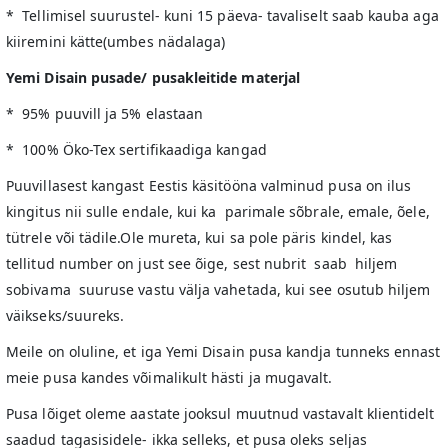
* Tellimisel suurustel- kuni 15 päeva- tavaliselt saab kauba aga
kiiremini kätte(umbes nädalaga)
Yemi Disain pusade/ pusakleitide materjal
* 95% puuvill ja 5% elastaan
* 100% Öko-Tex sertifikaadiga kangad
Puuvillasest kangast Eestis käsitööna valminud pusa on ilus
kingitus nii sulle endale, kui ka parimale sõbrale, emale, õele,
tütrele või tädile.Ole mureta, kui sa pole päris kindel, kas
tellitud number on just see õige, sest nubrit saab hiljem
sobivama suuruse vastu välja vahetada, kui see osutub hiljem
väikseks/suureks.
Meile on oluline, et iga Yemi Disain pusa kandja tunneks ennast
meie pusa kandes võimalikult hästi ja mugavalt.
Pusa lõiget oleme aastate jooksul muutnud vastavalt klientidelt
saadud tagasisidele- ikka selleks, et pusa oleks seljas