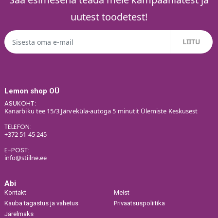
uutest toodetest!
Lemon shop OÜ
ASUKOHT:
Kanarbiku tee 15/3 Järveküla-autoga 5 minutit Ülemiste Keskusest
TELEFON:
+372 51 45 245
E-POST:
info@stiilne.ee
Abi
Kontakt
Meist
Kauba tagastus ja vahetus
Privaatsuspoliitika
Järelmaks