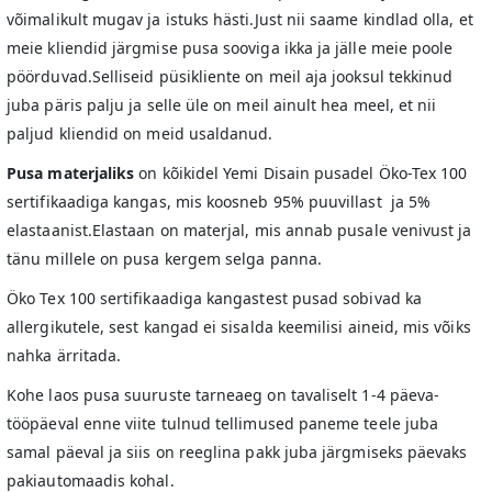
võimalikult mugav ja istuks hästi.Just nii saame kindlad olla, et
meie kliendid järgmise pusa sooviga ikka ja jälle meie poole
pöörduvad.Selliseid püsikliente on meil aja jooksul tekkinud
juba päris palju ja selle üle on meil ainult hea meel, et nii
paljud kliendid on meid usaldanud.
Pusa materjaliks
on kõikidel Yemi Disain pusadel Öko-Tex 100
sertifikaadiga kangas, mis koosneb 95% puuvillast ja 5%
elastaanist.Elastaan on materjal, mis annab pusale venivust ja
tänu millele on pusa kergem selga panna.
Öko Tex 100 sertifikaadiga kangastest pusad sobivad ka
allergikutele, sest kangad ei sisalda keemilisi aineid, mis võiks
nahka ärritada.
Kohe laos pusa suuruste tarneaeg on tavaliselt 1-4 päeva-
tööpäeval enne viite tulnud tellimused paneme teele juba
samal päeval ja siis on reeglina pakk juba järgmiseks päevaks
pakiautomaadis kohal.