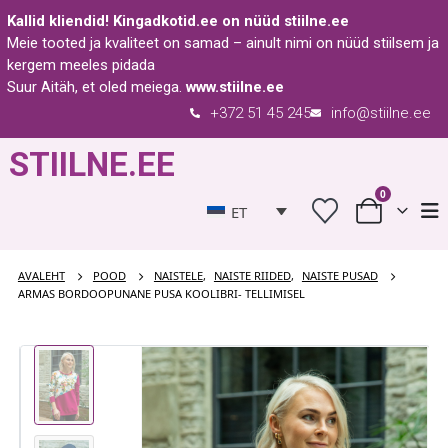
Kallid kliendid!
Kingadkotid.ee
on nüüd
stiilne.ee
Meie tooted ja kvaliteet on samad – ainult nimi on nüüd stiilsem ja
kergem meeles pidada
Suur Aitäh, et oled meiega.
www.stiilne.ee
+372 51 45 245
info@stiilne.ee
STIILNE.EE
0
ET
AVALEHT
POOD
NAISTELE
,
NAISTE RIIDED
,
NAISTE PUSAD
ARMAS BORDOOPUNANE PUSA KOOLIBRI- TELLIMISEL