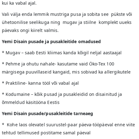
kui ka vabal ajal.
Vali välja enda lemmik mustriga pusa ja sobita see pükste või
ühetoonilise seelikuga ning mugav ja stiilne komplekt uueks
päevaks ongi kiirelt valmis.
Yemi Disain pusade ja pusakleitide omadused
* Mugav – saab Eesti kliimas kanda kõigil neljal aastaajal
* Pehme ja ohutu nahale- kasutame vaid Öko-Tex 100
märgisega puuvillaseid kangaid, mis sobivad ka allergikutele
* Praktiline- kanna tööl või vabal ajal
* Kodumaine – kõik pusad ja pusakleidid on disainitud ja
õmmeldud käsitööna Eestis
Yemi Disain pusade/pusakleitide tarneaeg
* Kohe laos olevatel suurustel-paar päeva-tööpäeval enne viite
tehtud tellimused postitame samal päeval