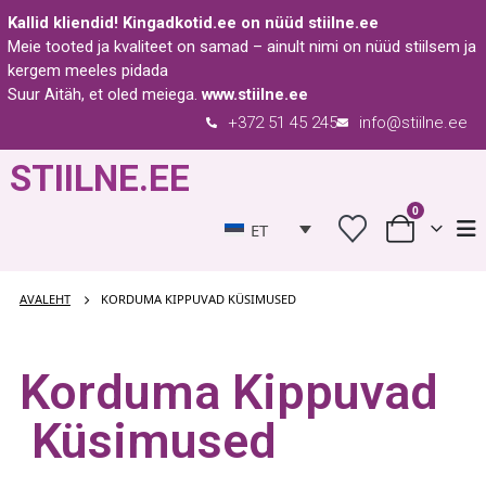
Kallid kliendid!
Kingadkotid.ee
on nüüd
stiilne.ee
Meie tooted ja kvaliteet on samad – ainult nimi on nüüd stiilsem ja
kergem meeles pidada
Suur Aitäh, et oled meiega.
www.stiilne.ee
+372 51 45 245
info@stiilne.ee
STIILNE.EE
0
ET
AVALEHT
KORDUMA KIPPUVAD KÜSIMUSED
Korduma Kippuvad
Küsimused