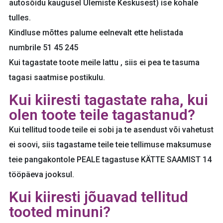
autosõidu kaugusel Ülemiste Keskusest) ise kohale
tulles.
Kindluse mõttes palume eelnevalt ette helistada
numbrile 51 45 245
Kui tagastate toote meile lattu , siis ei pea te tasuma
tagasi saatmise postikulu.
Kui kiiresti tagastate raha, kui
olen toote teile tagastanud?
Kui tellitud toode teile ei sobi ja te asendust või vahetust
ei soovi, siis tagastame teile teie tellimuse maksumuse
teie pangakontole PEALE tagastuse KÄTTE SAAMIST 14
tööpäeva jooksul.
Kui kiiresti jõuavad tellitud
tooted minuni?