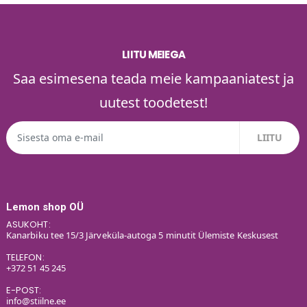
LIITU MEIEGA
Saa esimesena teada meie kampaaniatest ja
uutest toodetest!
Lemon shop OÜ
ASUKOHT:
Kanarbiku tee 15/3 Järveküla-autoga 5 minutit Ülemiste Keskusest
TELEFON:
+372 51 45 245
E-POST:
info@stiilne.ee