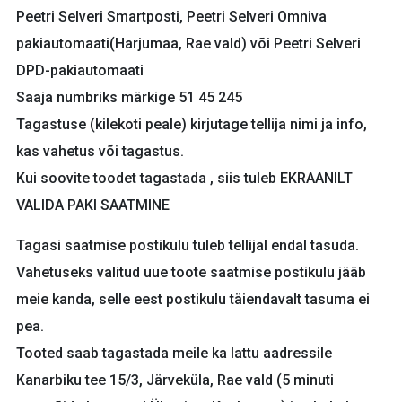
Peetri Selveri Smartposti, Peetri Selveri Omniva
pakiautomaati(Harjumaa, Rae vald) või Peetri Selveri
DPD-pakiautomaati
Saaja numbriks märkige 51 45 245
Tagastuse (kilekoti peale) kirjutage tellija nimi ja info,
kas vahetus või tagastus.
Kui soovite toodet tagastada , siis tuleb EKRAANILT
VALIDA PAKI SAATMINE
Tagasi saatmise postikulu tuleb tellijal endal tasuda.
Vahetuseks valitud uue toote saatmise postikulu jääb
meie kanda, selle eest postikulu täiendavalt tasuma ei
pea.
Tooted saab tagastada meile ka lattu aadressile
Kanarbiku tee 15/3, Järveküla, Rae vald (5 minuti