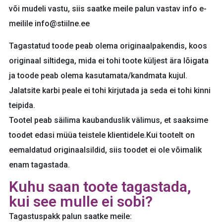
või mudeli vastu, siis saatke meile palun vastav info e-
meilile info@stiilne.ee
Tagastatud toode peab olema originaalpakendis, koos
originaal siltidega, mida ei tohi toote küljest ära lõigata
ja toode peab olema kasutamata/kandmata kujul.
Jalatsite karbi peale ei tohi kirjutada ja seda ei tohi kinni
teipida.
Tootel peab säilima kaubanduslik välimus, et saaksime
toodet edasi müüa teistele klientidele.Kui tootelt on
eemaldatud originaalsildid, siis toodet ei ole võimalik
enam tagastada.
Kuhu saan toote tagastada,
kui see mulle ei sobi?
Tagastuspakk palun saatke meile: